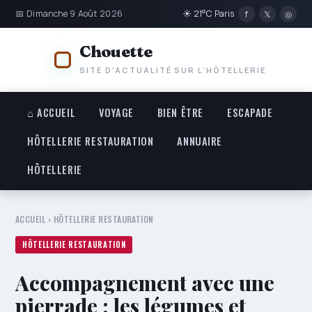
📅 Dimanche 9 Août 2026
☀ 21°C Paris
f
𝕏
◎
Chouette
SITE D'ACTUALITÉ SUR L'HÔTELLERIE
⌂ ACCUEIL
VOYAGE
BIEN ÊTRE
ESCAPADE
HÔTELLERIE RESTAURATION
ANNUAIRE
HÔTELLERIE
ACCUEIL
›
HÔTELLERIE RESTAURATION
HÔTELLERIE RESTAURATION
Accompagnement avec une
pierrade : les légumes et