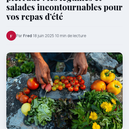
salades incontournables pour
vos repas d’été
F
Par
Fred
·
18 juin 2025
·
10 min de lecture