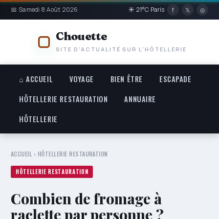
📅 Samedi 8 Août 2026
☀ 21°C Paris
f
𝕏
◎
Chouette
SITE D'ACTUALITÉ SUR L'HÔTELLERIE
⌂ ACCUEIL
VOYAGE
BIEN ÊTRE
ESCAPADE
HÔTELLERIE RESTAURATION
ANNUAIRE
HÔTELLERIE
ACCUEIL
›
HÔTELLERIE RESTAURATION
HÔTELLERIE RESTAURATION
Combien de fromage à
raclette par personne ?