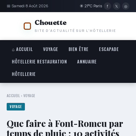
📅 Samedi 8 Août 2026
☀ 21°C Paris
f
𝕏
◎
Chouette
SITE D'ACTUALITÉ SUR L'HÔTELLERIE
⌂ ACCUEIL
VOYAGE
BIEN ÊTRE
ESCAPADE
HÔTELLERIE RESTAURATION
ANNUAIRE
HÔTELLERIE
ACCUEIL
›
VOYAGE
VOYAGE
Que faire à Font-Romeu par
temps de pluie : 10 activités