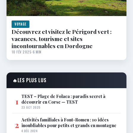
VOYAGE
Découvrez et visitez le Périgord vert :
vacances, tourisme et sites
incontournables en Dordogne
10 FÉV 2025
·
6 MIN
🔥
LES PLUS LUS
TEST – Plage de Folaca : paradis secret à
1
découvrir en Corse — TEST
23 OCT 2025
Activités familiales à Font-Romeu : 10 idées
2
inoubliables pour petits et grands en montagne
4 DÉC 2024