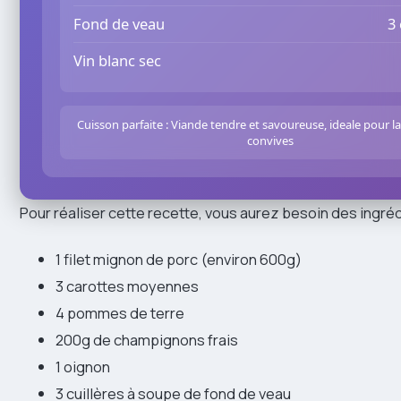
Fond de veau
3 
Vin blanc sec
Cuisson parfaite : Viande tendre et savoureuse, ideale pour l
convives
Pour réaliser cette recette, vous aurez besoin des ingréd
1 filet mignon de porc (environ 600g)
3 carottes moyennes
4 pommes de terre
200g de champignons frais
1 oignon
3 cuillères à soupe de fond de veau