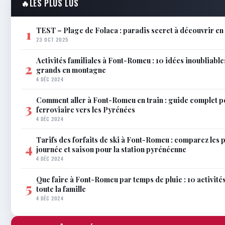
🔥
LES PLUS LUS
TEST – Plage de Folaca : paradis secret à découvrir 
1
23 OCT 2025
Activités familiales à Font-Romeu : 10 idées inoubliable
2
grands en montagne
4 DÉC 2024
Comment aller à Font-Romeu en train : guide complet p
3
ferroviaire vers les Pyrénées
4 DÉC 2024
Tarifs des forfaits de ski à Font-Romeu : comparez les 
4
journée et saison pour la station pyrénéenne
4 DÉC 2024
Que faire à Font-Romeu par temps de pluie : 10 activit
5
toute la famille
4 DÉC 2024