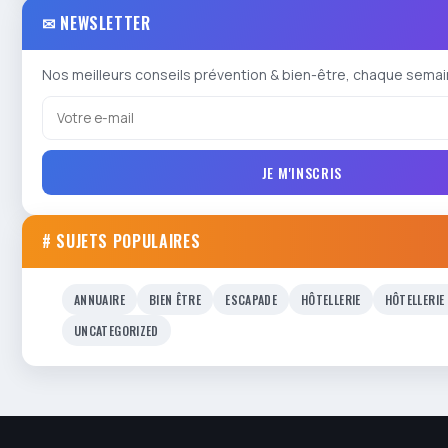
✉ NEWSLETTER
Nos meilleurs conseils prévention & bien-être, chaque semai
JE M'INSCRIS
# SUJETS POPULAIRES
ANNUAIRE
BIEN ÊTRE
ESCAPADE
HÔTELLERIE
HÔTELLERIE
UNCATEGORIZED