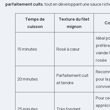
parfaitement cuits
, tout en développant une sauce ric
Temps de
Texture du filet
Co
cuisson
mignon
Idéal p
préfère
15 minutes
Rosé à cœur
viande
rosée
Recom
Parfaitement cuit
20 minutes
pour la
et tendre
conviv
Pour ce
appréci
25 minutes
Très fondant