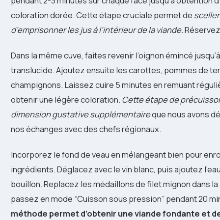
pendant 2-3 minutes sur chaque face jusqu’à obtention d
coloration dorée. Cette étape cruciale permet de
sceller
d’emprisonner les jus à l’intérieur de la viande
. Réservez
Dans la même cuve, faites revenir l’oignon émincé jusqu’à
translucide. Ajoutez ensuite les carottes, pommes de ter
champignons. Laissez cuire 5 minutes en remuant régul
obtenir une légère coloration.
Cette étape de précuisso
dimension gustative supplémentaire
que nous avons dé
nos échanges avec des chefs régionaux.
Incorporez le fond de veau en mélangeant bien pour enro
ingrédients. Déglacez avec le vin blanc, puis ajoutez l’ea
bouillon. Replacez les médaillons de filet mignon dans la
passez en mode “Cuisson sous pression” pendant 20 mi
méthode permet d’obtenir une viande fondante et d