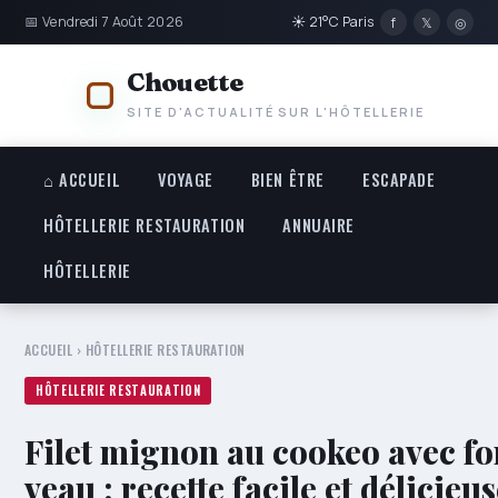
📅 Vendredi 7 Août 2026
☀ 21°C Paris
f
𝕏
◎
Chouette
SITE D'ACTUALITÉ SUR L'HÔTELLERIE
⌂ ACCUEIL
VOYAGE
BIEN ÊTRE
ESCAPADE
HÔTELLERIE RESTAURATION
ANNUAIRE
HÔTELLERIE
ACCUEIL
›
HÔTELLERIE RESTAURATION
HÔTELLERIE RESTAURATION
Filet mignon au cookeo avec fo
veau : recette facile et délicieu