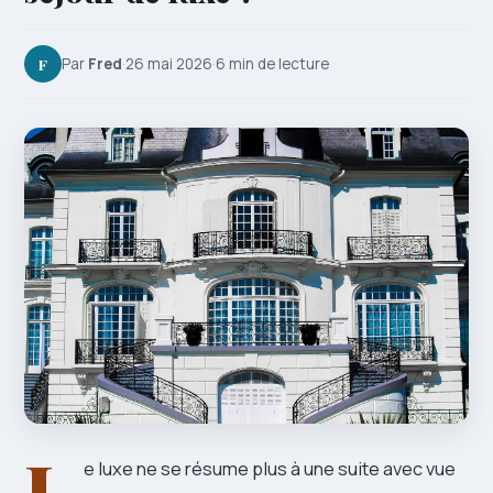
F
Par
Fred
·
26 mai 2026
·
6 min de lecture
L
e luxe ne se résume plus à une suite avec vue