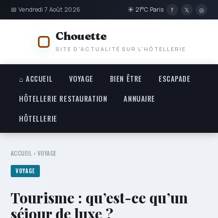
📅 Vendredi 7 Août 2026
☀ 21°C Paris
f
𝕏
◎
Chouette
SITE D'ACTUALITÉ SUR L'HÔTELLERIE
⌂ ACCUEIL
VOYAGE
BIEN ÊTRE
ESCAPADE
HÔTELLERIE RESTAURATION
ANNUAIRE
HÔTELLERIE
ACCUEIL
›
VOYAGE
VOYAGE
Tourisme : qu’est-ce qu’un
séjour de luxe ?