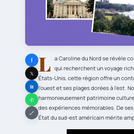
L
a Caroline du Nord se révèle c
f
qui recherchent un voyage riche
𝕏
États-Unis, cette région offre un con
in
l’ouest et ses plages dorées à l’est. N
harmonieusement patrimoine culturel
✆
des expériences mémorables. De ses 
🔗
État du sud-est américain mérite am