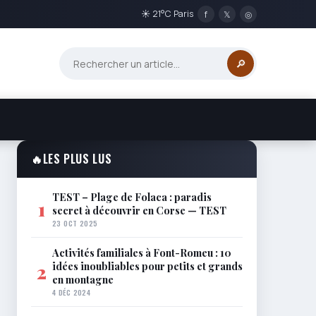
☀ 21°C Paris
f
𝕏
◎
🔎
🔥
LES PLUS LUS
TEST – Plage de Folaca : paradis
1
secret à découvrir en Corse — TEST
23 OCT 2025
Activités familiales à Font-Romeu : 10
idées inoubliables pour petits et grands
2
en montagne
4 DÉC 2024