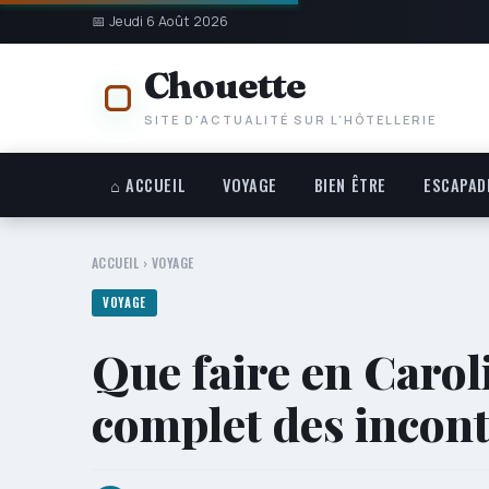
📅 Jeudi 6 Août 2026
Chouette
SITE D'ACTUALITÉ SUR L'HÔTELLERIE
⌂ ACCUEIL
VOYAGE
BIEN ÊTRE
ESCAPAD
ACCUEIL
›
VOYAGE
VOYAGE
Que faire en Carol
complet des incon