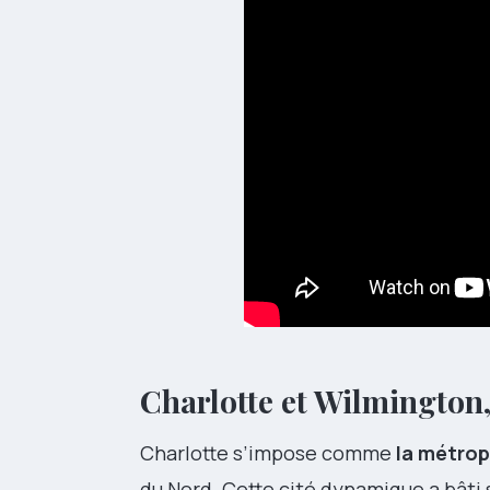
Charlotte et Wilmington,
Charlotte s’impose comme
la métro
du Nord. Cette cité dynamique a bâti sa