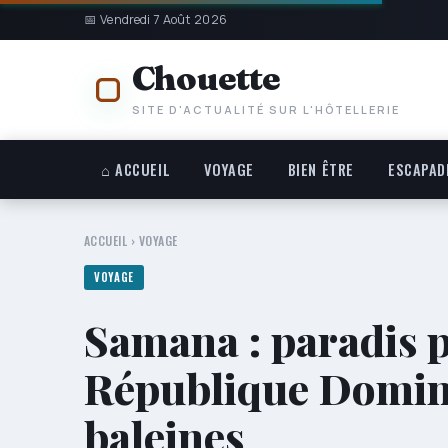
📅 Vendredi 7 Août 2026
Chouette
SITE D'ACTUALITÉ SUR L'HÔTELLERIE
⌂ ACCUEIL
VOYAGE
BIEN ÊTRE
ESCAPAD
ACCUEIL
›
VOYAGE
VOYAGE
Samana : paradis 
République Domini
baleines