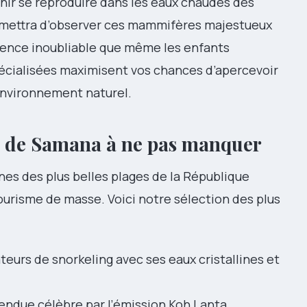
nir se reproduire dans les eaux chaudes des
ermettra d’observer ces mammifères majestueux
rience inoubliable que même les enfants
écialisées maximisent vos chances d’apercevoir
environnement naturel.
s de Samana à ne pas manquer
nes des plus belles plages de la République
urisme de masse. Voici notre sélection des plus
eurs de snorkeling avec ses eaux cristallines et
endue célèbre par l’émission Koh Lanta