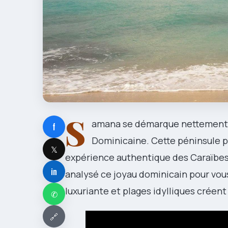
S
amana se démarque nettement d
f
Dominicaine. Cette péninsule pr
𝕏
expérience authentique des Caraïbes,
in
analysé ce joyau dominicain pour vous
luxuriante et plages idylliques créent
✆
🔗