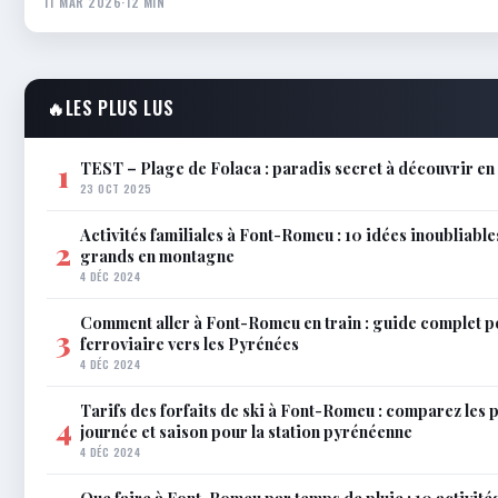
11 MAR 2026
·
12 MIN
🔥
LES PLUS LUS
TEST – Plage de Folaca : paradis secret à découvrir 
1
23 OCT 2025
Activités familiales à Font-Romeu : 10 idées inoubliable
2
grands en montagne
4 DÉC 2024
Comment aller à Font-Romeu en train : guide complet p
3
ferroviaire vers les Pyrénées
4 DÉC 2024
Tarifs des forfaits de ski à Font-Romeu : comparez les 
4
journée et saison pour la station pyrénéenne
4 DÉC 2024
Que faire à Font-Romeu par temps de pluie : 10 activit