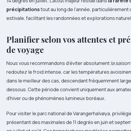
14 degrés en juillet. L’atout majeur réside dans
la rareté
précipitations
tout au long de l’année, particulièrement 
estivale, facilitant les randonnées et explorations naturel
Planifier selon vos attentes et pr
de voyage
Nous vous recommandons d’éviter absolument
la saison
redoutez le froid intense, car les températures avoisine
dans le meilleur des cas, descendant fréquemment larg
dessous. Cette période convient uniquement aux amateu
d’hiver ou de phénomènes lumineux boréaux.
Pour visiter le parc national de Varangerhalvøya, privilég
présentant des maximales de 11 degrés en juin et septe
en juillet et août. Ces températures modérées permette