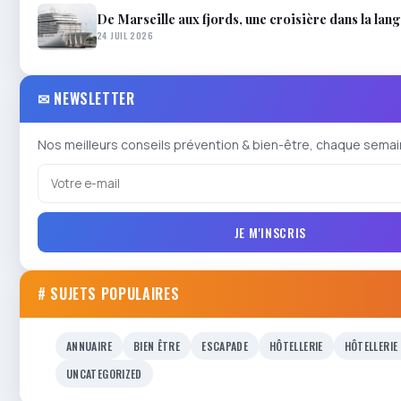
De Marseille aux fjords, une croisière dans la lan
24 JUIL 2026
✉ NEWSLETTER
Nos meilleurs conseils prévention & bien-être, chaque semai
JE M'INSCRIS
# SUJETS POPULAIRES
ANNUAIRE
BIEN ÊTRE
ESCAPADE
HÔTELLERIE
HÔTELLERIE
UNCATEGORIZED