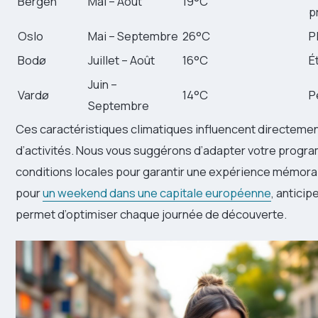
Bergen
Mai – Août
19°C
p
Oslo
Mai – Septembre
26°C
P
Bodø
Juillet – Août
16°C
É
Juin –
Vardø
14°C
P
Septembre
Ces caractéristiques climatiques influencent directemen
d’activités. Nous vous suggérons d’adapter votre progr
conditions locales pour garantir une expérience mémor
pour
un weekend dans une capitale européenne
, anticip
permet d’optimiser chaque journée de découverte.