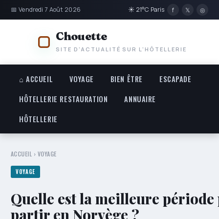
📅 Vendredi 7 Août 2026
☀ 21°C Paris
f
𝕏
◎
Chouette
SITE D'ACTUALITÉ SUR L'HÔTELLERIE
⌂ ACCUEIL
VOYAGE
BIEN ÊTRE
ESCAPADE
HÔTELLERIE RESTAURATION
ANNUAIRE
HÔTELLERIE
ACCUEIL
›
VOYAGE
VOYAGE
Quelle est la meilleure période
partir en Norvège ?