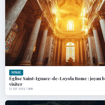
VOYAGE
Église Saint-Ignace-de-Loyola Rome : joyau 
visiter
12 SEP 2025
·
7 MIN