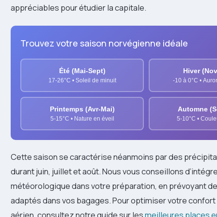
appréciables pour étudier la capitale.
Trouvez votre saison norvégienne idéale
Été (Mai-Sept)
Hiver (No
17-26°C • Soleil de minuit
-10 à 0°C • Auro
Printemps (Avr-Mai)
Automne (S
5-15°C • Nature en éveil
5-10°C • Coule
Cette saison se caractérise néanmoins par des précipita
durant juin, juillet et août. Nous vous conseillons d’intég
météorologique dans votre préparation, en prévoyant d
adaptés dans vos bagages. Pour optimiser votre confort d
aérien, consultez notre guide sur les
meilleures places e