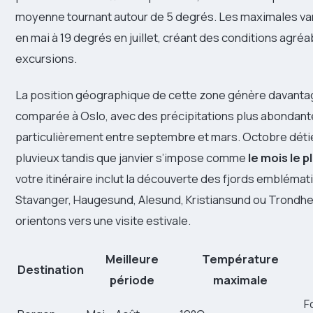
moyenne tournant autour de 5 degrés. Les maximales var
en mai à 19 degrés en juillet, créant des conditions agréa
excursions.
La position géographique de cette zone génère davantag
comparée à Oslo, avec des précipitations plus abondant
particulièrement entre septembre et mars. Octobre détie
pluvieux tandis que janvier s’impose comme
le mois le p
votre itinéraire inclut la découverte des fjords embléma
Stavanger, Haugesund, Alesund, Kristiansund ou Trondhe
orientons vers une visite estivale.
Meilleure
Température
Destination
période
maximale
F