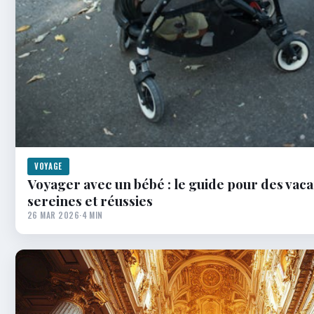
VOYAGE
Voyager avec un bébé : le guide pour des vac
sereines et réussies
26 MAR 2026
·
4 MIN