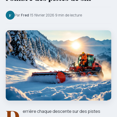
F
Par
Fred
·
15 février 2026
·
9 min de lecture
D
errière chaque descente sur des pistes