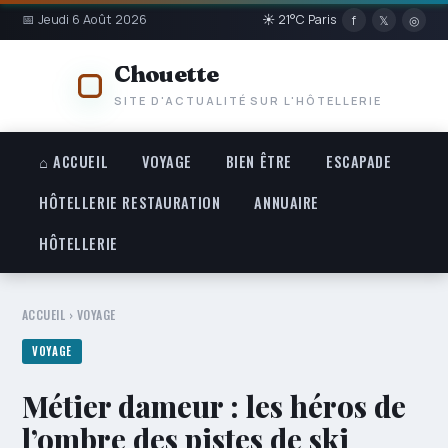
📅 Jeudi 6 Août 2026
☀ 21°C Paris
f
𝕏
◎
Chouette
SITE D'ACTUALITÉ SUR L'HÔTELLERIE
⌂ ACCUEIL
VOYAGE
BIEN ÊTRE
ESCAPADE
HÔTELLERIE RESTAURATION
ANNUAIRE
HÔTELLERIE
ACCUEIL
›
VOYAGE
VOYAGE
Métier dameur : les héros de
l’ombre des pistes de ski