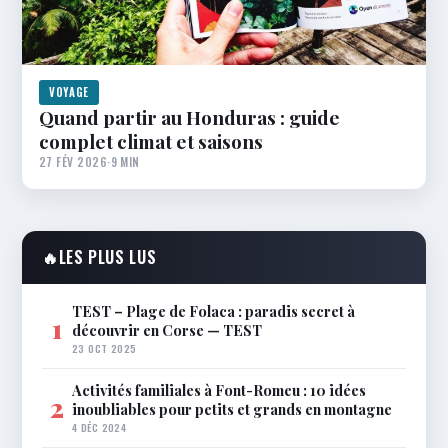
VOYAGE
Quand partir au Honduras : guide
complet climat et saisons
27 FÉV 2026
·
9 MIN
🔥
LES PLUS LUS
TEST – Plage de Folaca : paradis secret à
1
découvrir en Corse — TEST
23 OCT 2025
Activités familiales à Font-Romeu : 10 idées
2
inoubliables pour petits et grands en montagne
4 DÉC 2024