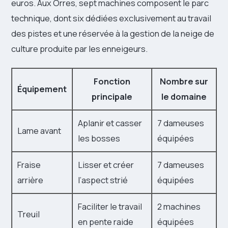
euros. Aux Orres, sept machines composent le parc
technique, dont six dédiées exclusivement au travail
des pistes et une réservée à la gestion de la neige de
culture produite par les enneigeurs.
Fonction
Nombre sur
Équipement
principale
le domaine
Aplanir et casser
7 dameuses
Lame avant
les bosses
équipées
Fraise
Lisser et créer
7 dameuses
arrière
l’aspect strié
équipées
Faciliter le travail
2 machines
Treuil
en pente raide
équipées