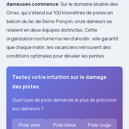
dameuses commence
. Sur le domaine skiable des
Orres, qui s’étend sur 100 kilomètres de pistes en
balcon du lac de Serre-Ponçon, onze dameurs se
relaient en deux équipes distinctes. Cette
organisation nocturne n’a rien d’anodin : elle garantit
que chaque matin, les vacanciers retrouvent des
conditions optimales pour dévaler les pentes.
Testez votre intuition sur le damage
des pistes
Quel type de piste demande le plus de précision
aux dameurs ?
Piste verte
Piste bleue
Piste rouge