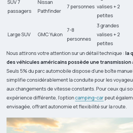
SUV 7
Nissan
7 personnes
valises + 2
passagers
Pathfinder
petites
3 grandes
7-8
Large SUV
GMC Yukon
valises + 2
personnes
petites
Nous attirons votre attention sur un détail technique :
la 
des véhicules américains possède une transmission
Seuls 5% du parc automobile dispose d’une boîte manuell
simplifie considérablement la conduite pour les voyageu
aux changements de vitesse constants. Pour ceux qui so
expérience différente, l’option
camping-car
peut égalem
envisagée, offrant autonomie et flexibilité sur la route.