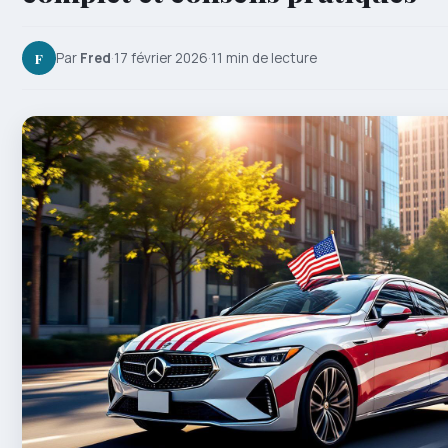
F
Par
Fred
·
17 février 2026
·
11 min de lecture