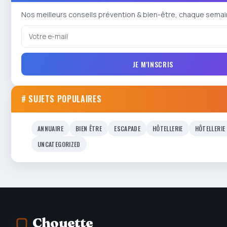
Nos meilleurs conseils prévention & bien-être, chaque semai
JE M'INSCRIS
# SUJETS POPULAIRES
ANNUAIRE
BIEN ÊTRE
ESCAPADE
HÔTELLERIE
HÔTELLERIE
UNCATEGORIZED
Chouette