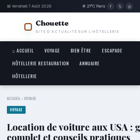
📅 Vendredi 7 Août 2026
☀ 21°C Paris
f
𝕏
◎
Chouette
SITE D'ACTUALITÉ SUR L'HÔTELLERIE
⌂ ACCUEIL
VOYAGE
BIEN ÊTRE
ESCAPADE
HÔTELLERIE RESTAURATION
ANNUAIRE
HÔTELLERIE
ACCUEIL
›
VOYAGE
VOYAGE
Location de voiture aux USA : 
complet et conseils pratiques