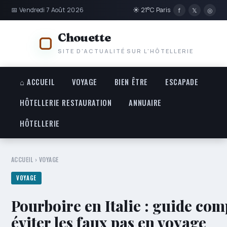
📅 Vendredi 7 Août 2026
☀ 21°C Paris
f
𝕏
◎
Chouette
SITE D'ACTUALITÉ SUR L'HÔTELLERIE
⌂ ACCUEIL
VOYAGE
BIEN ÊTRE
ESCAPADE
HÔTELLERIE RESTAURATION
ANNUAIRE
HÔTELLERIE
ACCUEIL
›
VOYAGE
VOYAGE
Pourboire en Italie : guide com
éviter les faux pas en voyage