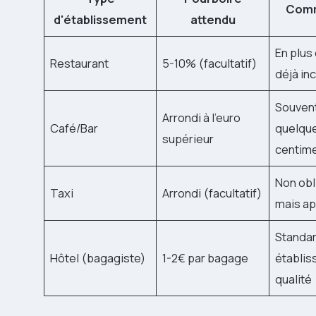
Comm
d'établissement
attendu
En plus
Restaurant
5-10% (facultatif)
déjà in
Souvent
Arrondi à l'euro
Café/Bar
quelqu
supérieur
centim
Non obl
Taxi
Arrondi (facultatif)
mais ap
Standar
Hôtel (bagagiste)
1-2€ par bagage
établi
qualité