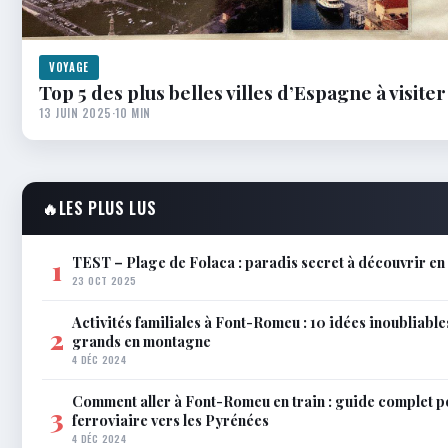
VOYAGE
Top 5 des plus belles villes d’Espagne à visit
13 JUIN 2025
·
10 MIN
🔥
LES PLUS LUS
TEST – Plage de Folaca : paradis secret à découvrir 
1
23 OCT 2025
Activités familiales à Font-Romeu : 10 idées inoubliable
2
grands en montagne
4 DÉC 2024
Comment aller à Font-Romeu en train : guide complet p
3
ferroviaire vers les Pyrénées
4 DÉC 2024