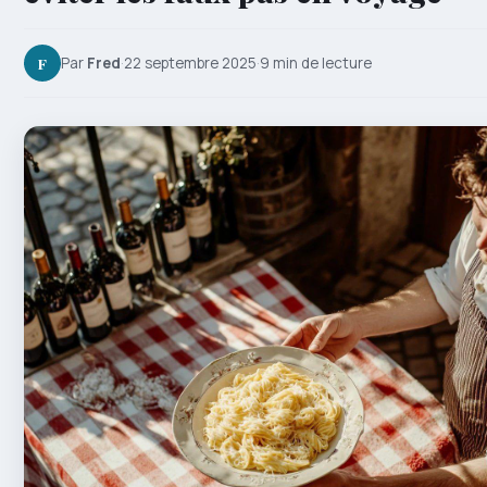
F
Par
Fred
·
22 septembre 2025
·
9 min de lecture