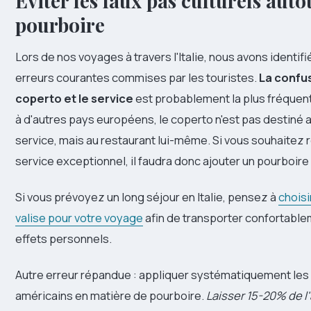
Éviter les faux pas culturels aut
pourboire
Lors de nos voyages à travers l'Italie, nous avons identifi
erreurs courantes commises par les touristes.
La confus
coperto et le service
est probablement la plus fréquen
à d'autres pays européens, le coperto n'est pas destiné 
service, mais au restaurant lui-même. Si vous souhaite
service exceptionnel, il faudra donc ajouter un pourboire 
Si vous prévoyez un long séjour en Italie, pensez à
choisi
valise pour votre voyage
afin de transporter confortable
effets personnels.
Autre erreur répandue : appliquer systématiquement les
américains en matière de pourboire.
Laisser 15-20% de l'