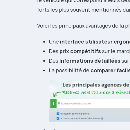
le véhicule qui correspond à leurs beso
forts les plus souvent mentionnés dans
Voici les principaux avantages de la p
Une
interface utilisateur ergo
Des
prix compétitifs
sur le marc
Des
informations détaillées
sur
La possibilité de
comparer facil