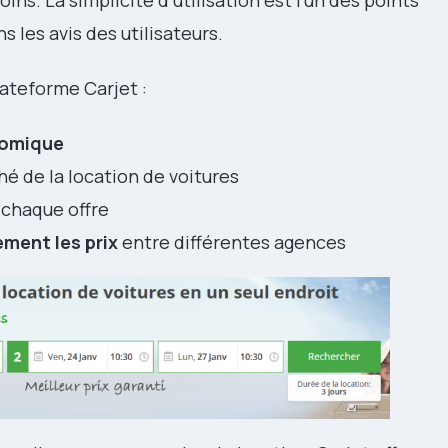
ins. La simplicité d’utilisation est l’un des points
 les avis des utilisateurs.
lateforme Carjet :
nomique
hé de la location de voitures
 chaque offre
ement les prix
entre différentes agences