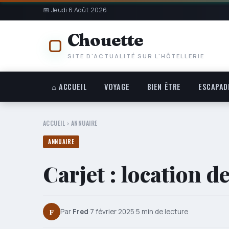
📅 Jeudi 6 Août 2026
Chouette
SITE D'ACTUALITÉ SUR L'HÔTELLERIE
⌂ ACCUEIL
VOYAGE
BIEN ÊTRE
ESCAPAD
ACCUEIL
›
ANNUAIRE
ANNUAIRE
Carjet : location d
F
Par
Fred
·
7 février 2025
·
5 min de lecture