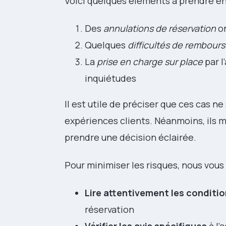
Voici quelques éléments à prendre e
Des
annulations de réservation
on
Quelques
difficultés de rembour
La
prise en charge sur place
par l
inquiétudes
Il est utile de préciser que ces cas 
expériences clients. Néanmoins, ils 
prendre une décision éclairée.
Pour minimiser les risques, nous vo
Lire attentivement les conditio
réservation
Vérifier les avis spécifiques
à l’