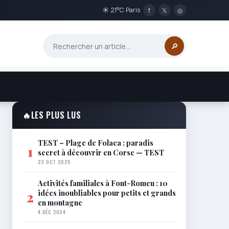
☀ 21°C Paris
f
𝕏
◎
🔎
🔥
LES PLUS LUS
TEST – Plage de Folaca : paradis
1
secret à découvrir en Corse — TEST
23 OCT 2025
Activités familiales à Font-Romeu : 10
idées inoubliables pour petits et grands
2
en montagne
4 DÉC 2024