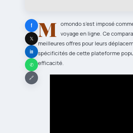
M
omondo s’est imposé comme 
f
voyage en ligne. Ce compara
𝕏
meilleures offres pour leurs déplace
in
spécificités de cette plateforme popula
efficacité.
✆
🔗