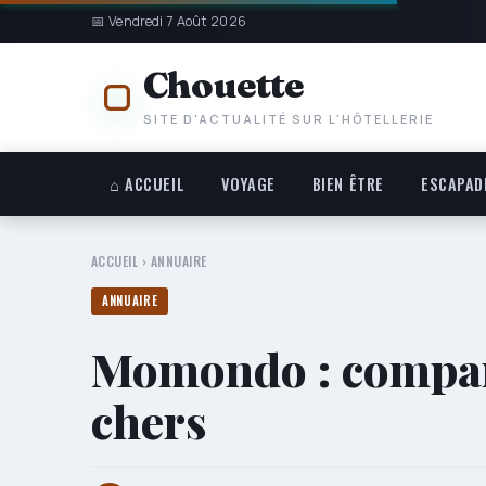
📅 Vendredi 7 Août 2026
Chouette
SITE D'ACTUALITÉ SUR L'HÔTELLERIE
⌂ ACCUEIL
VOYAGE
BIEN ÊTRE
ESCAPAD
ACCUEIL
›
ANNUAIRE
ANNUAIRE
Momondo : compara
chers