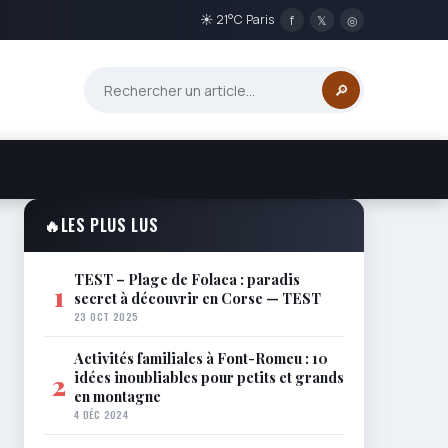
☀ 21°C Paris
f
𝕏
◎
🔎
🔥
LES PLUS LUS
TEST – Plage de Folaca : paradis
1
secret à découvrir en Corse — TEST
23 OCT 2025
Activités familiales à Font-Romeu : 10
idées inoubliables pour petits et grands
2
en montagne
4 DÉC 2024