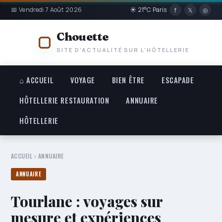
📅 Vendredi 7 Août 2026
☀ 21°C Paris
f
𝕏
◎
Chouette
SITE D'ACTUALITÉ SUR L'HÔTELLERIE
⌂ ACCUEIL
VOYAGE
BIEN ÊTRE
ESCAPADE
HÔTELLERIE RESTAURATION
ANNUAIRE
HÔTELLERIE
ACCUEIL
›
ANNUAIRE
ANNUAIRE
Tourlane : voyages sur
mesure et expériences