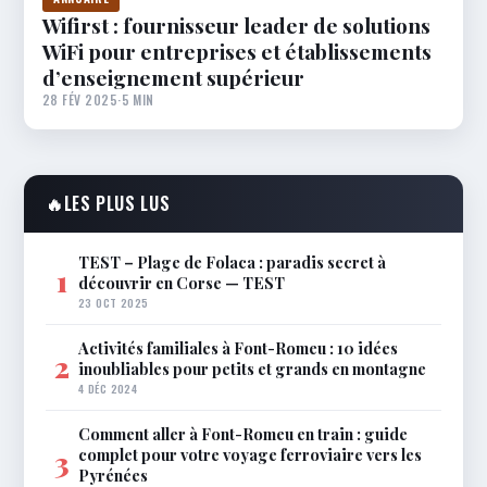
Wifirst : fournisseur leader de solutions
WiFi pour entreprises et établissements
d’enseignement supérieur
28 FÉV 2025
·
5 MIN
🔥
LES PLUS LUS
TEST – Plage de Folaca : paradis secret à
1
découvrir en Corse — TEST
23 OCT 2025
Activités familiales à Font-Romeu : 10 idées
2
inoubliables pour petits et grands en montagne
4 DÉC 2024
Comment aller à Font-Romeu en train : guide
complet pour votre voyage ferroviaire vers les
3
Pyrénées