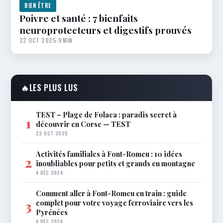
BIEN ÊTRE
Poivre et santé : 7 bienfaits
neuroprotecteurs et digestifs prouvés
22 OCT 2025
·
9 MIN
🔥
LES PLUS LUS
TEST – Plage de Folaca : paradis secret à
1
découvrir en Corse — TEST
23 OCT 2025
Activités familiales à Font-Romeu : 10 idées
2
inoubliables pour petits et grands en montagne
4 DÉC 2024
Comment aller à Font-Romeu en train : guide
complet pour votre voyage ferroviaire vers les
3
Pyrénées
4 DÉC 2024