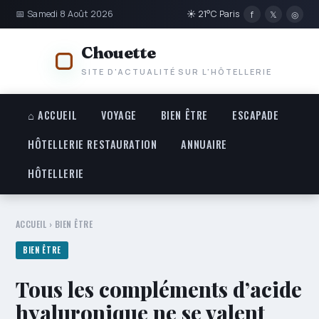
📅 Samedi 8 Août 2026
☀ 21°C Paris
f
𝕏
◎
Chouette
SITE D'ACTUALITÉ SUR L'HÔTELLERIE
⌂ ACCUEIL
VOYAGE
BIEN ÊTRE
ESCAPADE
HÔTELLERIE RESTAURATION
ANNUAIRE
HÔTELLERIE
ACCUEIL
›
BIEN ÊTRE
BIEN ÊTRE
Tous les compléments d’acide
hyaluronique ne se valent