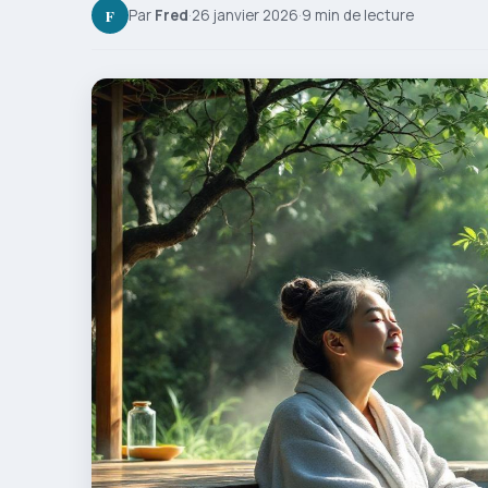
F
Par
Fred
·
26 janvier 2026
·
9 min de lecture