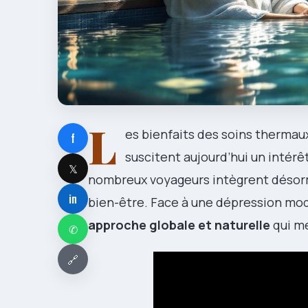
L
es bienfaits des soins thermaux
f
suscitent aujourd’hui un intérê
𝕏
nombreux voyageurs intègrent désorm
in
bien-être. Face à une dépression mo
approche globale et naturelle
qui mé
✆
🔗