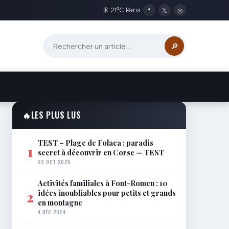
☀ 21°C Paris
f
𝕏
◎
🔎
🔥
LES PLUS LUS
TEST – Plage de Folaca : paradis
1
secret à découvrir en Corse — TEST
23 OCT 2025
Activités familiales à Font-Romeu : 10
idées inoubliables pour petits et grands
2
en montagne
4 DÉC 2024