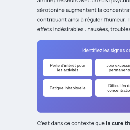
antidépresseurs avec un suivi psychol
sérotonine augmentent la concentrat
contribuant ainsi à réguler l’humeur
effets indésirables : nausées, troubl
Identifiez les signes 
Perte d’intérêt pour
Joie excessi
les activités
permanent
Difficultés d
Fatigue inhabituelle
concentrati
C’est dans ce contexte que
la cure 