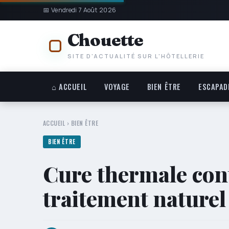
📅 Vendredi 7 Août 2026
Chouette
SITE D'ACTUALITÉ SUR L'HÔTELLERIE
⌂ ACCUEIL
VOYAGE
BIEN ÊTRE
ESCAPAD
ACCUEIL
›
BIEN ÊTRE
BIEN ÊTRE
Cure thermale cont
traitement naturel 