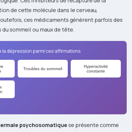
ogique. Ces inhibiteurs de recapture de la
ion de cette molécule dans le cerveau,
. Toutefois, ces médicaments génèrent parfois des
es du sommeil ou maux de tête.
de la dépression parmi ces affirmations
ve
Hyperactivité
Troubles du sommeil
e
constante
e
on
thermale psychosomatique
se présente comme