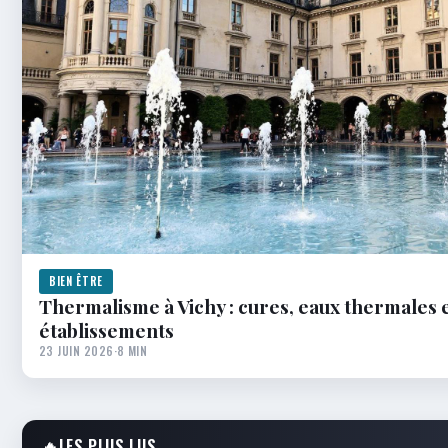
BIEN ÊTRE
Thermalisme à Vichy : cures, eaux thermales 
établissements
23 JUIN 2026
·
8 MIN
🔥
LES PLUS LUS