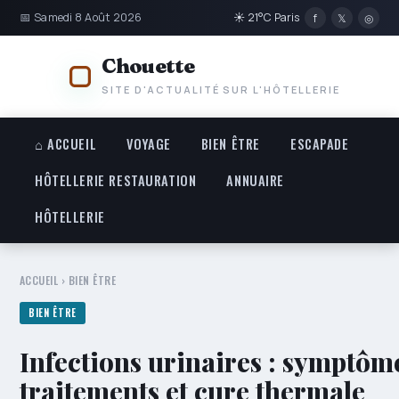
📅 Samedi 8 Août 2026
☀ 21°C Paris
f
𝕏
◎
Chouette
SITE D'ACTUALITÉ SUR L'HÔTELLERIE
⌂ ACCUEIL
VOYAGE
BIEN ÊTRE
ESCAPADE
HÔTELLERIE RESTAURATION
ANNUAIRE
HÔTELLERIE
ACCUEIL
›
BIEN ÊTRE
BIEN ÊTRE
Infections urinaires : symptôm
traitements et cure thermale