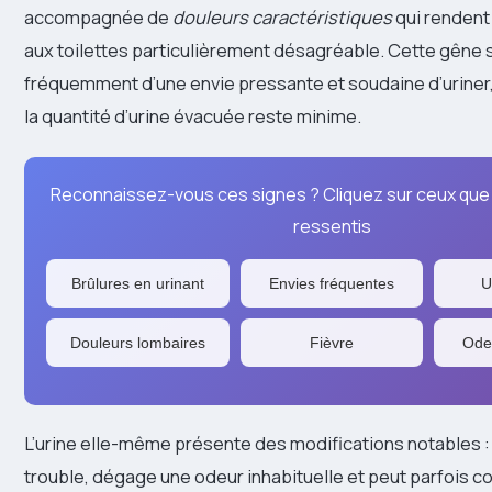
accompagnée de
douleurs caractéristiques
qui renden
aux toilettes particulièrement désagréable. Cette gên
fréquemment d’une envie pressante et soudaine d’uriner
la quantité d’urine évacuée reste minime.
Reconnaissez-vous ces signes ? Cliquez sur ceux que
ressentis
Brûlures en urinant
Envies fréquentes
U
Douleurs lombaires
Fièvre
Odeu
L’urine elle-même présente des modifications notables : 
trouble, dégage une odeur inhabituelle et peut parfois c