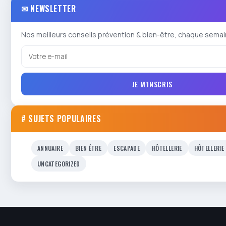
✉ NEWSLETTER
Nos meilleurs conseils prévention & bien-être, chaque semai
JE M'INSCRIS
# SUJETS POPULAIRES
ANNUAIRE
BIEN ÊTRE
ESCAPADE
HÔTELLERIE
HÔTELLERIE
UNCATEGORIZED