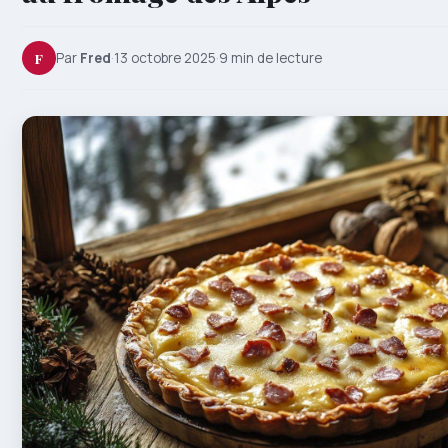
F
Par
Fred
·
13 octobre 2025
·
9 min de lecture