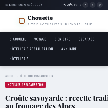
📅 Dimanche 9 Août 2026
☀ 21°C Paris
f
𝕏
◎
Chouette
SITE D'ACTUALITÉ SUR L'HÔTELLERIE
⌂ ACCUEIL
VOYAGE
BIEN ÊTRE
ESCAPADE
HÔTELLERIE RESTAURATION
ANNUAIRE
HÔTELLERIE
ACCUEIL
›
HÔTELLERIE RESTAURATION
HÔTELLERIE RESTAURATION
Croûte savoyarde : recette trad
au fromage des Alpes