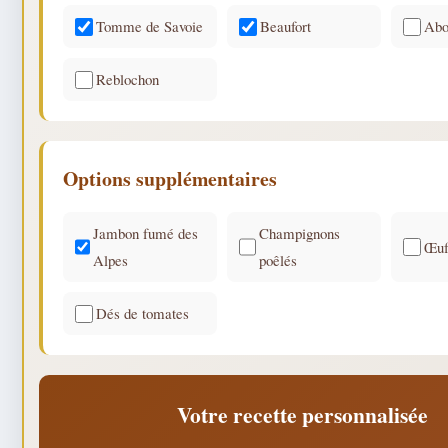
Tomme de Savoie
Beaufort
Abo
Reblochon
Options supplémentaires
Jambon fumé des
Champignons
Œuf
Alpes
poêlés
Dés de tomates
Votre recette personnalisée