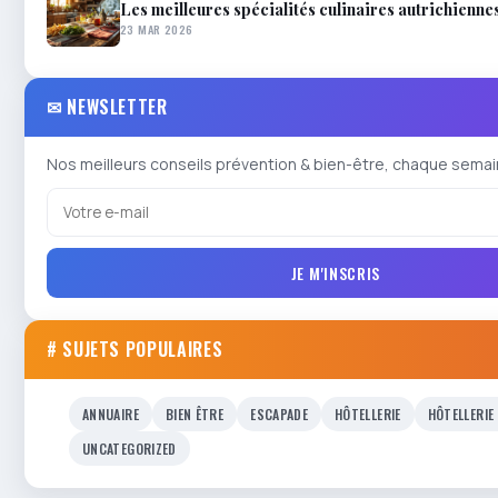
Les meilleures spécialités culinaires autrichienne
23 MAR 2026
✉ NEWSLETTER
Nos meilleurs conseils prévention & bien-être, chaque semai
JE M'INSCRIS
# SUJETS POPULAIRES
ANNUAIRE
BIEN ÊTRE
ESCAPADE
HÔTELLERIE
HÔTELLERIE
UNCATEGORIZED