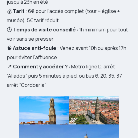
jusqu’à 23h en été
💰
Tarif
: 6€ pour l’accès complet (tour + église +
musée), 5€ tarif réduit
⏱️
Temps de visite conseillé
: 1h minimum pour tout
voir sans se presser
🧠
Astuce anti-foule
: Venez avant 10h ou après 17h
pour éviter l’affluence
📍
Comment y accéder ?
: Métro ligne D, arrêt
“Aliados” puis 5 minutes à pied, ou bus 6, 20, 35, 37
arrêt “Cordoaria”