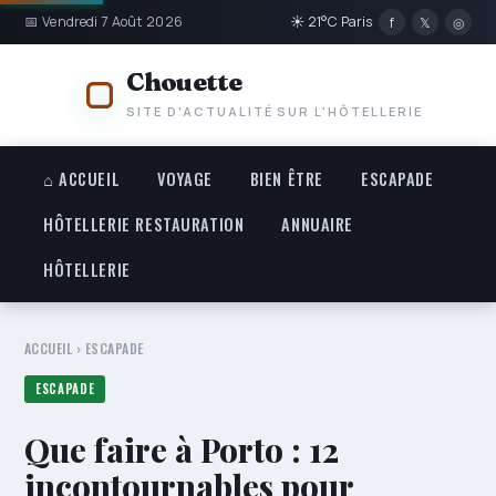
📅 Vendredi 7 Août 2026
☀ 21°C Paris
f
𝕏
◎
Chouette
SITE D'ACTUALITÉ SUR L'HÔTELLERIE
⌂ ACCUEIL
VOYAGE
BIEN ÊTRE
ESCAPADE
HÔTELLERIE RESTAURATION
ANNUAIRE
HÔTELLERIE
ACCUEIL
›
ESCAPADE
ESCAPADE
Que faire à Porto : 12
incontournables pour