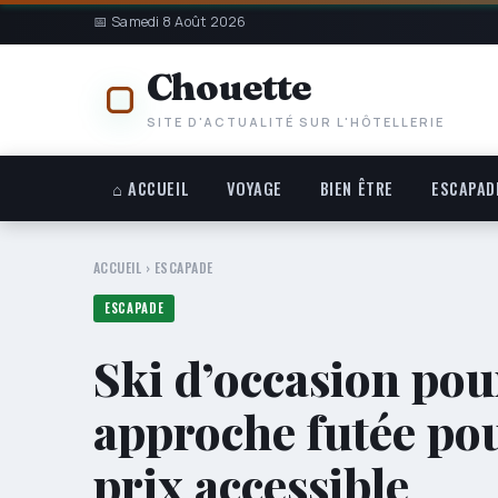
📅 Samedi 8 Août 2026
Chouette
SITE D'ACTUALITÉ SUR L'HÔTELLERIE
⌂ ACCUEIL
VOYAGE
BIEN ÊTRE
ESCAPAD
ACCUEIL
›
ESCAPADE
ESCAPADE
Ski d’occasion po
approche futée pou
prix accessible