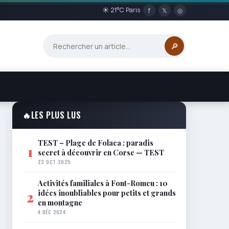
☀ 21°C Paris
f
𝕏
◎
🔎
🔥
LES PLUS LUS
TEST – Plage de Folaca : paradis
1
secret à découvrir en Corse — TEST
23 OCT 2025
Activités familiales à Font-Romeu : 10
idées inoubliables pour petits et grands
2
en montagne
4 DÉC 2024