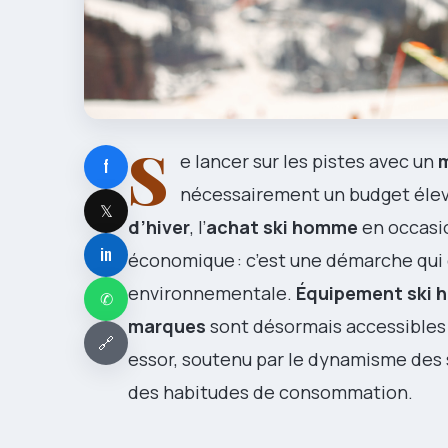
S
e lancer sur les pistes avec un
m
f
nécessairement un budget éle
𝕏
d’hiver
, l’
achat ski homme
en occasio
in
économique : c’est une démarche qui 
environnementale.
Équipement ski h
✆
marques
sont désormais accessibles
🔗
essor, soutenu par le dynamisme des 
des habitudes de consommation.