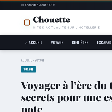
📅 Samedi 8 Août 2026
Chouette
SITE D'ACTUALITÉ SUR L'HÔTELLERIE
⌂ ACCUEIL
VOYAGE
BIEN ÊTRE
ESCAPAD
ACCUEIL
›
VOYAGE
VOYAGE
Voyager à l’ère du
secrets pour une e
note