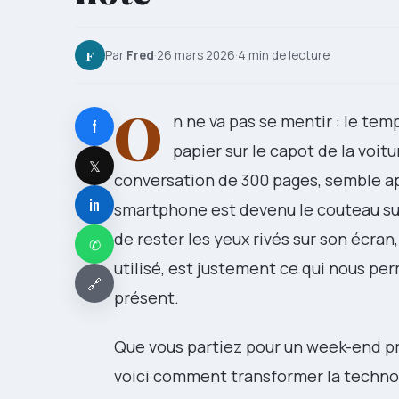
F
Par
Fred
·
26 mars 2026
·
4 min de lecture
O
n ne va pas se mentir : le tem
f
papier sur le capot de la voit
𝕏
conversation de 300 pages, semble ap
in
smartphone est devenu le couteau suis
de rester les yeux rivés sur son écran
✆
utilisé, est justement ce qui nous per
🔗
présent.
Que vous partiez pour un week-end pr
voici comment transformer la technol