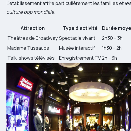
L’établissement attire particulièrement les familles et
le
culture pop mondiale
.
Attraction
Type d’activité
Durée moy
Théâtres de Broadway
Spectacle vivant
2h30 – 3h
Madame Tussauds
Musée interactif
1h30 – 2h
Talk-shows télévisés
Enregistrement TV
2h – 3h