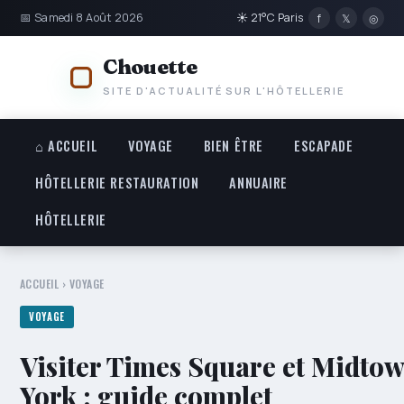
📅 Samedi 8 Août 2026
☀ 21°C Paris
f
𝕏
◎
Chouette
SITE D'ACTUALITÉ SUR L'HÔTELLERIE
⌂ ACCUEIL
VOYAGE
BIEN ÊTRE
ESCAPADE
HÔTELLERIE RESTAURATION
ANNUAIRE
HÔTELLERIE
ACCUEIL
›
VOYAGE
VOYAGE
Visiter Times Square et Midto
York : guide complet