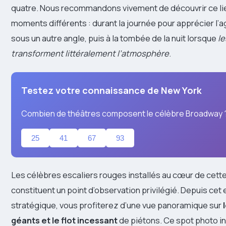
quatre. Nous recommandons vivement de découvrir ce li
moments différents : durant la journée pour apprécier l’a
sous un autre angle, puis à la tombée de la nuit lorsque
l
transforment littéralement l’atmosphère
.
Testez votre connaissance de New York
Combien de théâtres composent le célèbre Broadway 
25
41
67
93
Les célèbres escaliers rouges installés au cœur de cett
constituent un point d’observation privilégié. Depuis c
stratégique, vous profiterez d’une vue panoramique sur
géants et le flot incessant
de piétons. Ce spot photo i