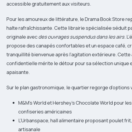
accessible gratuitement aux visiteurs.
Pour les amoureux de littérature, le Drama Book Store r
halte rafraîchissante. Cette librairie spécialisée séduit 
originale avec
des ouvrages suspendus dans les airs
. L
propose des canapés confortables et un espace café, cr
tranquillité bienvenue après l’agitation extérieure. Cett
confidentielle mérite le détour pour sa sélection unique
apaisante.
Sur le plan gastronomique, le quartier regorge d’options 
M&M’s World et Hershey’s Chocolate World pour le
confiseries américaines
L’Urbanspace, hall alimentaire proposant poulet frit
artisanale