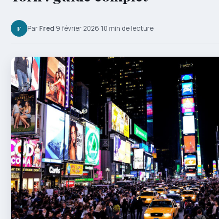
F
Par
Fred
·
9 février 2026
·
10 min de lecture