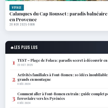
VOYAGE
Calanques du Cap Rousset : paradis balnéaire
en Provence
28 NOV 2025
·
9 MIN
🔥
LES PLUS LUS
TEST – Plage de Folaca : paradis secret à découvrir 
1
23 OCT 2025
Activités familiales à Font-Romeu : 10 idées inoubliable
2
grands en montagne
4 DÉC 2024
Comment aller à Font-Romeu en train : guide complet p
3
ferroviaire vers les Pyrénées
4 DÉC 2024