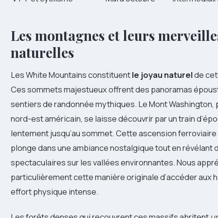
Les montagnes et leurs merveille
naturelles
Les White Mountains constituent
le joyau naturel
de cet
Ces sommets majestueux offrent des panoramas époust
sentiers de randonnée mythiques. Le Mont Washington, p
nord-est américain, se laisse découvrir par un train d’ép
lentement jusqu’au sommet. Cette ascension ferroviaire 
plonge dans une ambiance nostalgique tout en révélant 
spectaculaires sur les vallées environnantes. Nous appr
particulièrement cette manière originale d’accéder aux 
effort physique intense.
Les forêts denses qui recouvrent ces massifs abritent
u