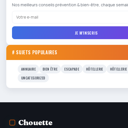
Nos meilleurs conseils prévention & bien-être, chaque semai
JE M'INSCRIS
# SUJETS POPULAIRES
ANNUAIRE
BIEN ÊTRE
ESCAPADE
HÔTELLERIE
HÔTELLERIE
UNCATEGORIZED
Chouette