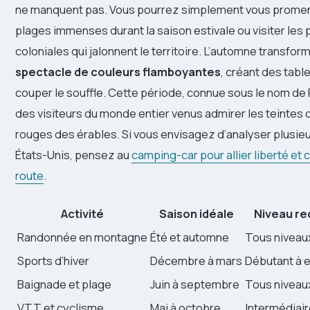
ne manquent pas. Vous pourrez simplement vous promen
plages immenses durant la saison estivale ou visiter les p
coloniales qui jalonnent le territoire. L’automne transfor
spectacle de couleurs flamboyantes
, créant des tabl
couper le souffle. Cette période, connue sous le nom de Fa
des visiteurs du monde entier venus admirer les teintes
rouges des érables. Si vous envisagez d’analyser plusie
États-Unis, pensez au
camping-car pour allier liberté et c
route
.
Activité
Saison idéale
Niveau re
Randonnée en montagne
Été et automne
Tous niveau
Sports d’hiver
Décembre à mars
Débutant à 
Baignade et plage
Juin à septembre
Tous niveau
VTT et cyclisme
Mai à octobre
Intermédiai