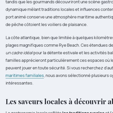
tandis que les gourmands découvriront une scène gast
dynamique mêlant traditions locales et influences cont
port animé conserve une atmosphère maritime authentiq
de pêche côtoient les voiliers de plaisance.
La côte atlantique, bien que limitée à quelques kilomètre
plages magnifiques comme Rye Beach. Ces étendues de s
un cadre idéal
pour la détente estivale et les activités ba
familles apprécieront particulièrement ces espaces où l
peuvent jouer en toute sécurité. Si vous recherchez d’au
maritimes familiales
, nous avons sélectionné plusieurs o
intéressantes.
Les saveurs locales à découvrir 
La gastronomie locale reflète
les traditions rurales
et l