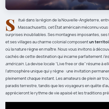
S
itué dans la région de la Nouvelle-Angleterre, entr
Massachusetts, cet État américain méconnu vous
surprises inoubliables. Ses montagnes imposantes, ses f
et ses villages au charme colonial composent
un territo
où la nature règne en maître. Nous vous invitons à découvr
cachés de cette destination qui incarne parfaitement
l’e
américain
. La devise locale “Live free or die” résume à el
l’atmosphère unique qui y règne : une invitation permanen
pleinement chaque instant. Les amateurs de plein air trou
paradis terrestre, tandis que les voyageurs en quête d’a
apprécieront le rythme de vie apaisé et les traditions pr