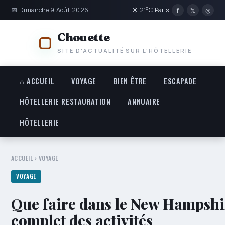
📅 Dimanche 9 Août 2026
☀ 21°C Paris
f
𝕏
◎
Chouette
SITE D'ACTUALITÉ SUR L'HÔTELLERIE
⌂ ACCUEIL
VOYAGE
BIEN ÊTRE
ESCAPADE
HÔTELLERIE RESTAURATION
ANNUAIRE
HÔTELLERIE
ACCUEIL
›
VOYAGE
VOYAGE
Que faire dans le New Hampshi
complet des activités