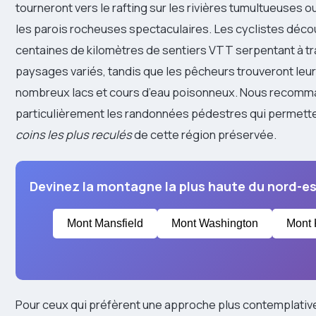
tourneront vers le rafting sur les rivières tumultueuses o
les parois rocheuses spectaculaires. Les cyclistes déco
centaines de kilomètres de sentiers VTT serpentant à t
paysages variés, tandis que les pêcheurs trouveront leu
nombreux lacs et cours d’eau poisonneux. Nous recom
particulièrement les randonnées pédestres qui permett
coins les plus reculés
de cette région préservée.
Devinez la montagne la plus haute du nord-e
Mont Mansfield
Mont Washington
Mont 
Pour ceux qui préfèrent une approche plus contemplative,