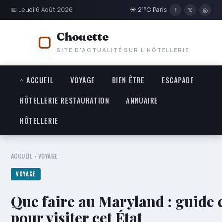
📅 Jeudi 6 Août 2026
☀ 21°C Paris
f
𝕏
◎
Chouette
SITE D'ACTUALITÉ SUR L'HÔTELLERIE
⌂ ACCUEIL
VOYAGE
BIEN ÊTRE
ESCAPADE
HÔTELLERIE RESTAURATION
ANNUAIRE
HÔTELLERIE
ACCUEIL
›
VOYAGE
VOYAGE
Que faire au Maryland : guide
pour visiter cet État