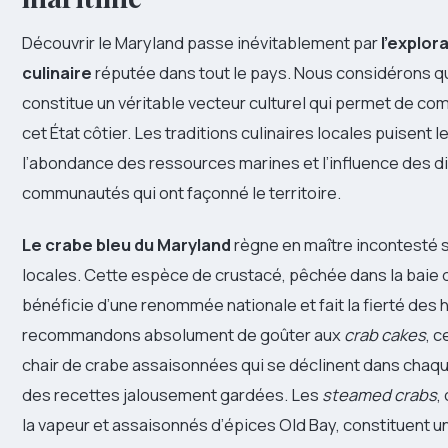
Découvrir le Maryland passe inévitablement par
l’explor
culinaire
réputée dans tout le pays. Nous considérons q
constitue un véritable vecteur culturel qui permet de co
cet État côtier. Les traditions culinaires locales puisent 
l’abondance des ressources marines et l’influence des d
communautés qui ont façonné le territoire.
Le crabe bleu du Maryland
règne en maître incontesté s
locales. Cette espèce de crustacé, pêchée dans la baie
bénéficie d’une renommée nationale et fait la fierté des 
recommandons absolument de goûter aux
crab cakes
, 
chair de crabe assaisonnées qui se déclinent dans chaq
des recettes jalousement gardées. Les
steamed crabs
,
la vapeur et assaisonnés d’épices Old Bay, constituent un