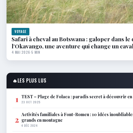
VOYAGE
Safari à cheval au Botswana : galoper dans le 
l’Okavango, une aventure qui change un cava
4 MAI 2026
·
5 MIN
🔥
LES PLUS LUS
TEST – Plage de Folaca : paradis secret à découvrir 
1
23 OCT 2025
Activités familiales à Font-Romeu : 10 idées inoubliable
2
grands en montagne
4 DÉC 2024