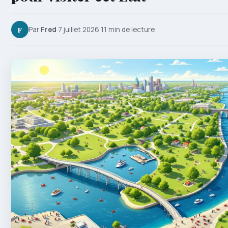
F
Par
Fred
·
7 juillet 2026
·
11 min de lecture