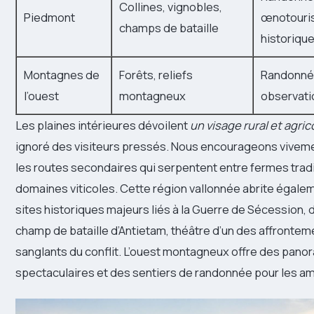
Collines, vignobles,
Piedmont
œnotouris
champs de bataille
historiqu
Montagnes de
Forêts, reliefs
Randonné
l’ouest
montagneux
observati
Les plaines intérieures dévoilent
un visage rural et agric
ignoré des visiteurs pressés. Nous encourageons vivem
les routes secondaires qui serpentent entre fermes tradi
domaines viticoles. Cette région vallonnée abrite égale
sites historiques majeurs liés à la Guerre de Sécession, 
champ de bataille d’Antietam, théâtre d’un des affrontem
sanglants du conflit. L’ouest montagneux offre des pan
spectaculaires et des sentiers de randonnée pour les a