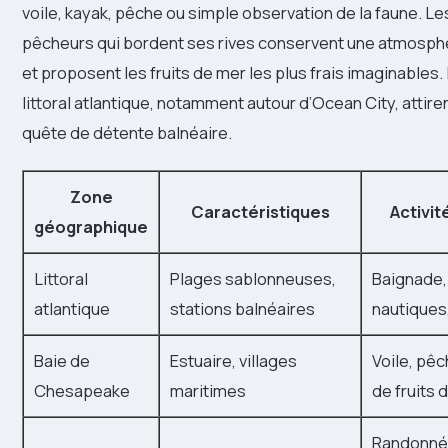
voile, kayak, pêche ou simple observation de la faune. Le
pêcheurs qui bordent ses rives conservent une atmosph
et proposent les fruits de mer les plus frais imaginables
littoral atlantique, notamment autour d’Ocean City, attire
quête de détente balnéaire.
Zone
Caractéristiques
Activit
géographique
Littoral
Plages sablonneuses,
Baignade,
atlantique
stations balnéaires
nautiques
Baie de
Estuaire, villages
Voile, pê
Chesapeake
maritimes
de fruits 
Randonné