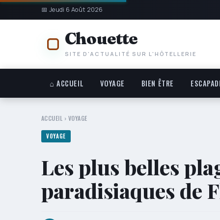
📅 Jeudi 6 Août 2026
Chouette
SITE D'ACTUALITÉ SUR L'HÔTELLERIE
⌂ ACCUEIL
VOYAGE
BIEN ÊTRE
ESCAPAD
ACCUEIL
›
VOYAGE
VOYAGE
Les plus belles pla
paradisiaques de F