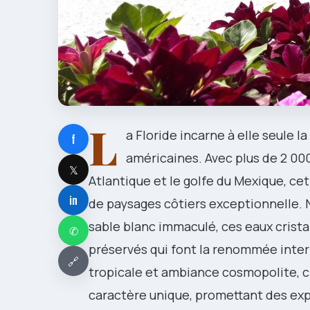
L
a Floride incarne à elle seule 
f
américaines. Avec plus de 2 000
𝕏
Atlantique et le golfe du Mexique, cet
in
de paysages côtiers exceptionnelle. 
sable blanc immaculé, ces eaux crist
✆
préservés qui font la renommée inte
🔗
tropicale et ambiance cosmopolite, ch
caractère unique, promettant des exp