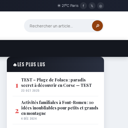
☀ 21°C Paris
f
𝕏
◎
🔎
🔥
LES PLUS LUS
TEST – Plage de Folaca : paradis
1
secret à découvrir en Corse — TEST
23 OCT 2025
Activités familiales à Font-Romeu : 10
idées inoubliables pour petits et grands
2
en montagne
4 DÉC 2024