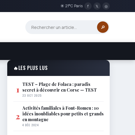
☀ 21°C Paris
f
𝕏
◎
🔎
🔥
LES PLUS LUS
TEST – Plage de Folaca : paradis
1
secret à découvrir en Corse — TEST
23 OCT 2025
Activités familiales à Font-Romeu : 10
idées inoubliables pour petits et grands
2
en montagne
4 DÉC 2024