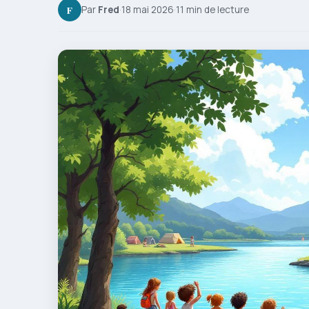
F
Par
Fred
·
18 mai 2026
·
11 min de lecture