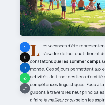
L
es vacances d’été représentent
f
s’évader de leur quotidien et d
𝕏
constatons que
les summer camps
sé
in
monde. Ces séjours permettent aux e
activités, de tisser des liens d’amiti
✆
compétences linguistiques. Face à la
🔗
guidons à travers les neuf principale
à faire
le meilleur choix
selon les aspir