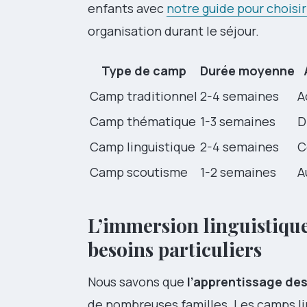
enfants avec
notre guide pour choisir
organisation durant le séjour.
Type de camp
Durée moyenne
Camp traditionnel
2-4 semaines
A
Camp thématique
1-3 semaines
D
Camp linguistique
2-4 semaines
C
Camp scoutisme
1-2 semaines
A
L’immersion linguistiqu
besoins particuliers
Nous savons que
l’apprentissage de
de nombreuses familles. Les camps lin