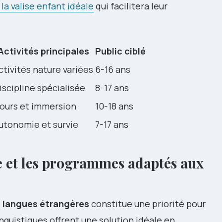
 la valise enfant idéale
qui facilitera leur
Activités principales
Public ciblé
ctivités nature variées
6-16 ans
iscipline spécialisée
8-17 ans
ours et immersion
10-18 ans
utonomie et survie
7-17 ans
e et les programmes adaptés aux
s langues étrangères
constitue une priorité pour
guistiques offrent une solution idéale en