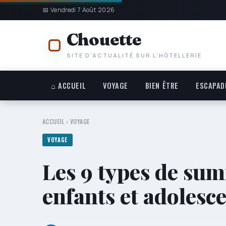
📅 Vendredi 7 Août 2026
Chouette
SITE D'ACTUALITÉ SUR L'HÔTELLERIE
⌂ ACCUEIL
VOYAGE
BIEN ÊTRE
ESCAPAD
ACCUEIL
›
VOYAGE
VOYAGE
Les 9 types de su
enfants et adolesc