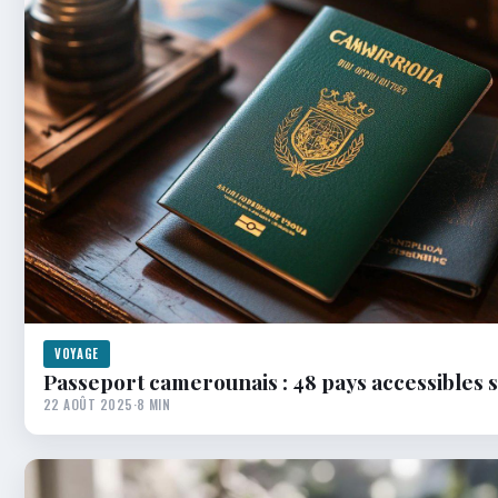
VOYAGE
Passeport camerounais : 48 pays accessibles s
22 AOÛT 2025
·
8 MIN