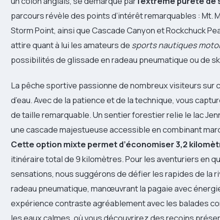
un colon anglais, se démarque par
l’extrême pureté de 
parcours révèle des points d’intérêt remarquables : Mt. Mo
Storm Point, ainsi que Cascade Canyon et Rockchuck Pea
attire quant à lui les amateurs de
sports nautiques moto
possibilités de glissade en radeau pneumatique ou de sk
La pêche sportive passionne de nombreux visiteurs sur c
d’eau. Avec de la patience et de la technique, vous captu
de taille remarquable. Un sentier forestier relie le lac Jen
une cascade majestueuse accessible en combinant march
Cette option mixte permet d’économiser 3,2 kilomèt
itinéraire total de 9 kilomètres. Pour les aventuriers en q
sensations, nous suggérons de défier les rapides de la r
radeau pneumatique, manœuvrant la pagaie avec énergie
expérience contraste agréablement avec les balades co
les eaux calmes, où vous découvrirez des recoins prése