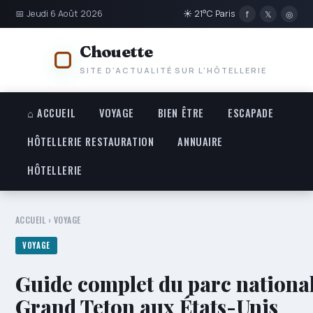
📅 Jeudi 6 Août 2026
☀ 21°C Paris
f
𝕏
◎
Chouette
SITE D'ACTUALITÉ SUR L'HÔTELLERIE
⌂ ACCUEIL
VOYAGE
BIEN ÊTRE
ESCAPADE
HÔTELLERIE RESTAURATION
ANNUAIRE
HÔTELLERIE
ACCUEIL
›
VOYAGE
VOYAGE
Guide complet du parc nationa
Grand Teton aux États-Unis