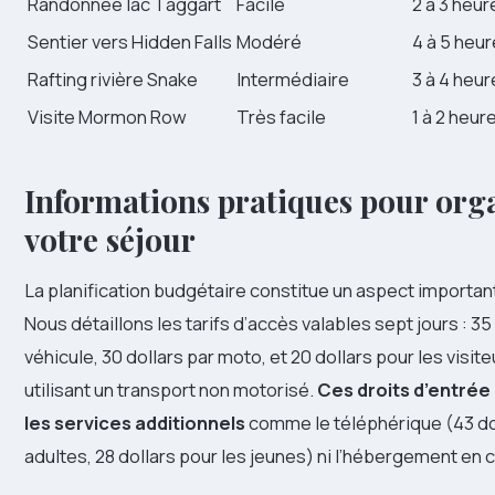
Randonnée lac Taggart
Facile
2 à 3 heur
Sentier vers Hidden Falls
Modéré
4 à 5 heu
Rafting rivière Snake
Intermédiaire
3 à 4 heur
Visite Mormon Row
Très facile
1 à 2 heur
Informations pratiques pour org
votre séjour
La planification budgétaire constitue un aspect importan
Nous détaillons les tarifs d’accès valables sept jours : 35
véhicule, 30 dollars par moto, et 20 dollars pour les visite
utilisant un transport non motorisé.
Ces droits d’entrée 
les services additionnels
comme le téléphérique (43 dol
adultes, 28 dollars pour les jeunes) ni l’hébergement en