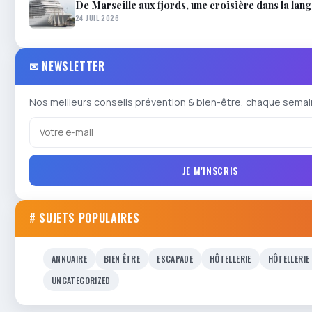
De Marseille aux fjords, une croisière dans la lan
24 JUIL 2026
✉ NEWSLETTER
Nos meilleurs conseils prévention & bien-être, chaque semai
JE M'INSCRIS
# SUJETS POPULAIRES
ANNUAIRE
BIEN ÊTRE
ESCAPADE
HÔTELLERIE
HÔTELLERIE
UNCATEGORIZED