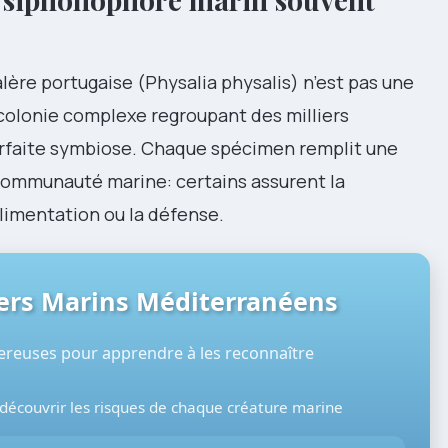
lère portugaise (Physalia physalis) n’est pas une
olonie complexe regroupant des milliers
arfaite symbiose. Chaque spécimen remplit une
 communauté marine: certains assurent la
’alimentation ou la défense.
gers Marins Méditerranéens
gereuses pour apprendre à les reconnaître
 découvrir les risques de chaque créature marine