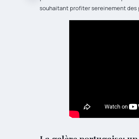
souhaitant profiter sereinement des p
La galère portugaise: u