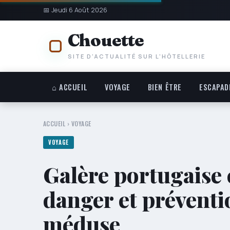
📅 Jeudi 6 Août 2026
Chouette
SITE D'ACTUALITÉ SUR L'HÔTELLERIE
⌂ ACCUEIL
VOYAGE
BIEN ÊTRE
ESCAPAD
ACCUEIL
›
VOYAGE
VOYAGE
Galère portugaise 
danger et préventio
méduse