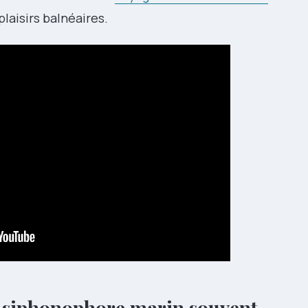
laisirs balnéaires.
n siphonophore marin souvent