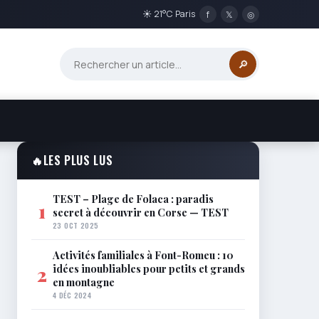
☀ 21°C Paris
f
𝕏
◎
🔎
🔥
LES PLUS LUS
TEST – Plage de Folaca : paradis
1
secret à découvrir en Corse — TEST
23 OCT 2025
Activités familiales à Font-Romeu : 10
idées inoubliables pour petits et grands
2
en montagne
4 DÉC 2024