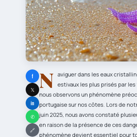
N
aviguer dans les eaux cristalli
f
estivaux les plus prisés par le
𝕏
nous observons un phénomène préoccup
in
portugaise sur nos côtes. Lors de not
juin 2025, nous avons constaté plus
✆
en raison de la présence de ces dan
🔗
phénomène devient essentiel pour t