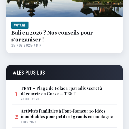
VOYAGE
Bali en 2026 ? Nos conseils pour
s’organiser !
25 NOV 2025
·
7 MIN
🔥
LES PLUS LUS
TEST – Plage de Folaca : paradis secret à
1
découvrir en Corse — TEST
23 OCT 2025
Activités familiales à Font-Romeu : 10 idées
2
inoubliables pour petits et grands en montagne
4 DÉC 2024