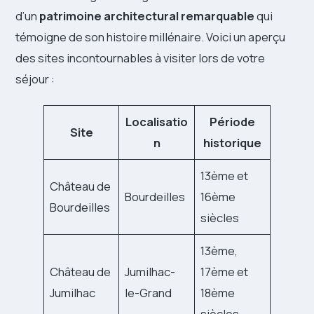
d’un
patrimoine architectural remarquable
qui
témoigne de son histoire millénaire. Voici un aperçu
des sites incontournables à visiter lors de votre
séjour :
Localisatio
Période
Site
n
historique
13ème et
Château de
Bourdeilles
16ème
Bourdeilles
siècles
13ème,
Château de
Jumilhac-
17ème et
Jumilhac
le-Grand
18ème
siècles