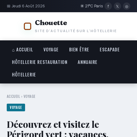
📅 Jeudi 6 Août 2026
☀ 21°C Paris
f
𝕏
◎
Chouette
SITE D'ACTUALITÉ SUR L'HÔTELLERIE
⌂ ACCUEIL
VOYAGE
BIEN ÊTRE
ESCAPADE
HÔTELLERIE RESTAURATION
ANNUAIRE
HÔTELLERIE
ACCUEIL
›
VOYAGE
VOYAGE
Découvrez et visitez le
Périgord vert : vacances,