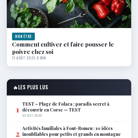
BIEN ÊTRE
Comment cultiver et faire pousser le
poivre chez soi
11 AOÛT 2025
·
8 MIN
🔥
LES PLUS LUS
TEST – Plage de Folaca : paradis secret à
1
découvrir en Corse — TEST
23 OCT 2025
Activités familiales à Font-Romeu : 10 idées
2
inoubliables pour petits et grands en montagne