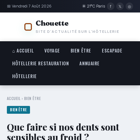
📅 Vendredi 7 Août 2026
☀ 21°C Paris
f
𝕏
◎
Chouette
SITE D'ACTUALITÉ SUR L'HÔTELLERIE
⌂ ACCUEIL
VOYAGE
BIEN ÊTRE
ESCAPADE
HÔTELLERIE RESTAURATION
ANNUAIRE
HÔTELLERIE
ACCUEIL
›
BIEN ÊTRE
BIEN ÊTRE
Que faire si nos dents sont
sensibles au froid ?