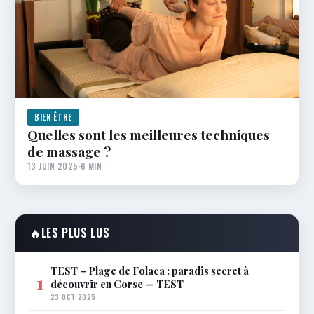
BIEN ÊTRE
Quelles sont les meilleures techniques
de massage ?
13 JUIN 2025
·
6 MIN
🔥
LES PLUS LUS
TEST – Plage de Folaca : paradis secret à
1
découvrir en Corse — TEST
23 OCT 2025