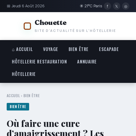
📅 Jeudi 6 Août 2026
☀ 21°C Paris
f
𝕏
◎
Chouette
SITE D'ACTUALITÉ SUR L'HÔTELLERIE
⌂ ACCUEIL
VOYAGE
BIEN ÊTRE
ESCAPADE
HÔTELLERIE RESTAURATION
ANNUAIRE
HÔTELLERIE
ACCUEIL
›
BIEN ÊTRE
BIEN ÊTRE
Où faire une cure
d’amaigrissement ? Les