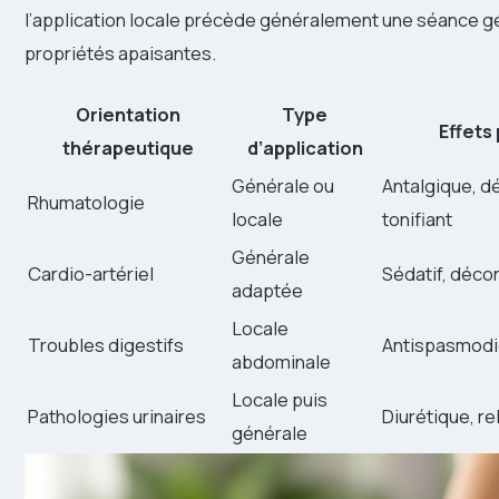
l’application locale précède généralement une séance g
propriétés apaisantes.
Orientation
Type
Effets
thérapeutique
d’application
Générale ou
Antalgique, d
Rhumatologie
locale
tonifiant
Générale
Cardio-artériel
Sédatif, déco
adaptée
Locale
Troubles digestifs
Antispasmodi
abdominale
Locale puis
Pathologies urinaires
Diurétique, re
générale