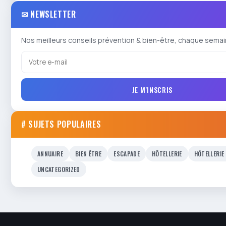
✉ NEWSLETTER
Nos meilleurs conseils prévention & bien-être, chaque semai
JE M'INSCRIS
# SUJETS POPULAIRES
ANNUAIRE
BIEN ÊTRE
ESCAPADE
HÔTELLERIE
HÔTELLERIE
UNCATEGORIZED