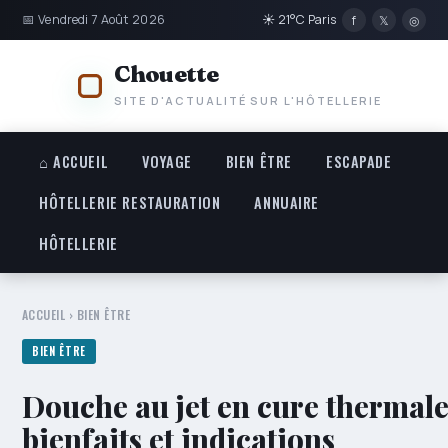
📅 Vendredi 7 Août 2026
☀ 21°C Paris
f
𝕏
◎
Chouette
SITE D'ACTUALITÉ SUR L'HÔTELLERIE
⌂ ACCUEIL
VOYAGE
BIEN ÊTRE
ESCAPADE
HÔTELLERIE RESTAURATION
ANNUAIRE
HÔTELLERIE
ACCUEIL
›
BIEN ÊTRE
BIEN ÊTRE
Douche au jet en cure thermale
bienfaits et indications