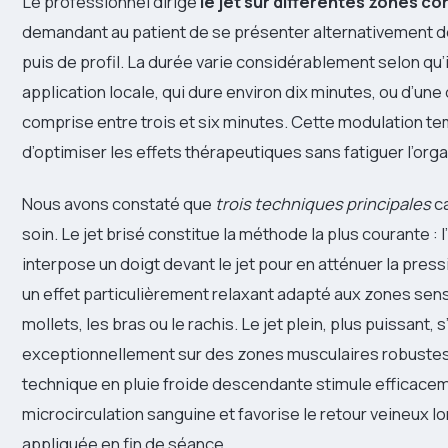
Le professionnel dirige
le jet sur différentes zones co
demandant au patient de se présenter alternativement d
puis de profil. La durée varie considérablement selon qu’i
application locale, qui dure environ dix minutes, ou d’un
comprise entre trois et six minutes. Cette modulation t
d’optimiser les effets thérapeutiques sans fatiguer l’org
Nous avons constaté que
trois techniques principales
ca
soin. Le jet brisé constitue la méthode la plus courante :
interpose un doigt devant le jet pour en atténuer la pressi
un effet particulièrement relaxant adapté aux zones se
mollets, les bras ou le rachis. Le jet plein, plus puissant, s’
exceptionnellement sur des zones musculaires robustes. 
technique en pluie froide descendante stimule efficacem
microcirculation sanguine et favorise le retour veineux lo
appliquée en fin de séance.