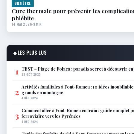
BIEN ÊTRE
Cure thermale pour prévenir les complication
phlébite
14 MAI 2026
·
9 MIN
🔥
LES PLUS LUS
TEST – Plage de Folaca : paradis secret à découvrir 
1
23 OCT 2025
Activités familiales à Font-Romeu : 10 idées inoubliable
2
grands en montagne
4 DÉC 2024
Comment aller à Font-Romeu en train : guide complet p
3
ferroviaire vers les Pyrénées
4 DÉC 2024