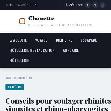
📅 Jeudi 6 Août 2026
☀ 21°C Paris
f
𝕏
◎
Chouette
SITE D'ACTUALITÉ SUR L'HÔTELLERIE
⌂ ACCUEIL
VOYAGE
BIEN ÊTRE
ESCAPADE
HÔTELLERIE RESTAURATION
ANNUAIRE
HÔTELLERIE
ACCUEIL
›
BIEN ÊTRE
BIEN ÊTRE
Conseils pour soulager rhinites
sinusites et rhino-pharyngites