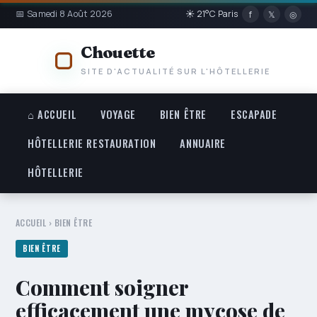
📅 Samedi 8 Août 2026
☀ 21°C Paris
f
𝕏
◎
Chouette
SITE D'ACTUALITÉ SUR L'HÔTELLERIE
⌂ ACCUEIL
VOYAGE
BIEN ÊTRE
ESCAPADE
HÔTELLERIE RESTAURATION
ANNUAIRE
HÔTELLERIE
ACCUEIL
›
BIEN ÊTRE
BIEN ÊTRE
Comment soigner
efficacement une mycose de