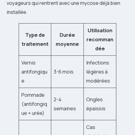
voyageurs qui rentrent avec une mycose déjà bien
installée.
Utilisation
Type de
Durée
recomman
traitement
moyenne
dée
Vernis
Infections
antifongiqu
3-6 mois
légères à
e
modérées
Pommade
2-4
Ongles
(antifongiq
semaines
épaissis
ue + urée)
Cas