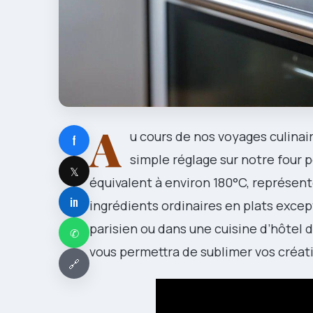
A
u cours de nos voyages culinai
f
simple réglage sur notre four p
𝕏
équivalent à environ 180°C, représen
in
ingrédients ordinaires en plats exce
parisien ou dans une cuisine d’hôtel
✆
vous permettra de sublimer vos créat
🔗