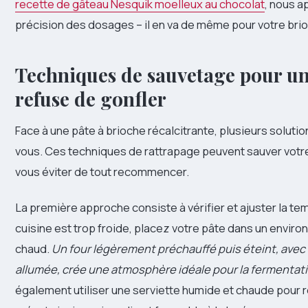
recette de gâteau Nesquik moelleux au chocolat
, nous a
précision des dosages – il en va de même pour votre bri
Techniques de sauvetage pour un
refuse de gonfler
Face à une pâte à brioche récalcitrante, plusieurs solution
vous. Ces techniques de rattrapage peuvent sauver votre
vous éviter de tout recommencer.
La première approche consiste à vérifier et ajuster la te
cuisine est trop froide, placez votre pâte dans un envir
chaud.
Un four légèrement préchauffé puis éteint, avec 
allumée, crée une atmosphère idéale pour la fermentat
également utiliser une serviette humide et chaude pour re