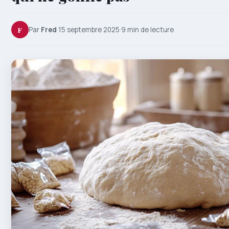
F
Par
Fred
·
15 septembre 2025
·
9 min de lecture