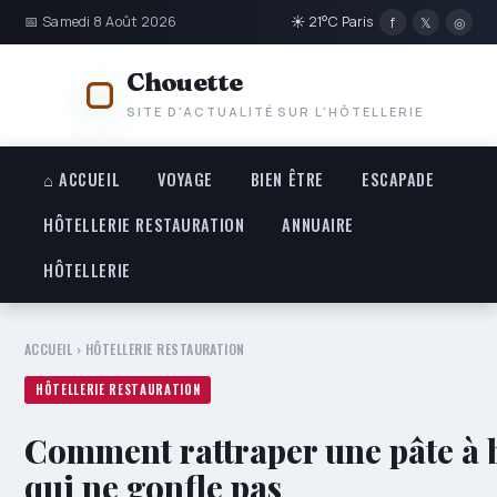
📅 Samedi 8 Août 2026
☀ 21°C Paris
f
𝕏
◎
Chouette
SITE D'ACTUALITÉ SUR L'HÔTELLERIE
⌂ ACCUEIL
VOYAGE
BIEN ÊTRE
ESCAPADE
HÔTELLERIE RESTAURATION
ANNUAIRE
HÔTELLERIE
ACCUEIL
›
HÔTELLERIE RESTAURATION
HÔTELLERIE RESTAURATION
Comment rattraper une pâte à 
qui ne gonfle pas