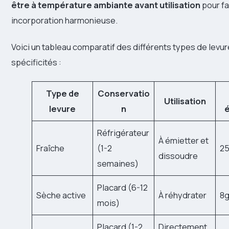
être à température ambiante avant utilisation
pour fa
incorporation harmonieuse.
Voici un tableau comparatif des différents types de levur
spécificités :
Type de
Conservatio
Utilisation
levure
n
é
Réfrigérateur
À émietter et
Fraîche
(1-2
2
dissoudre
semaines)
Placard (6-12
Sèche active
À réhydrater
8
mois)
Placard (1-2
Directement