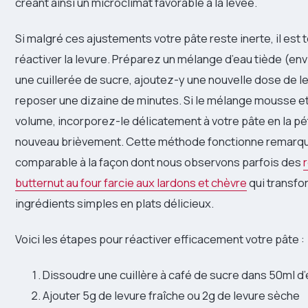
créant ainsi un microclimat favorable à la levée.
Si malgré ces ajustements votre pâte reste inerte, il est
réactiver la levure. Préparez un mélange d’eau tiède (en
une cuillerée de sucre, ajoutez-y une nouvelle dose de le
reposer une dizaine de minutes. Si le mélange mousse e
volume, incorporez-le délicatement à votre pâte en la pé
nouveau brièvement. Cette méthode fonctionne remarq
comparable à la façon dont nous observons parfois des
butternut au four farcie aux lardons et chèvre
qui transfo
ingrédients simples en plats délicieux.
Voici les étapes pour réactiver efficacement votre pâte :
Dissoudre une cuillère à café de sucre dans 50ml d’
Ajouter 5g de levure fraîche ou 2g de levure sèche