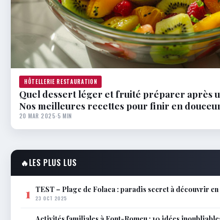
HÔTELLERIE RESTAURATION
Quel dessert léger et fruité préparer après u
Nos meilleures recettes pour finir en douceu
20 MAR 2025
·
5 MIN
🔥
LES PLUS LUS
TEST – Plage de Folaca : paradis secret à découvrir 
1
23 OCT 2025
Activités familiales à Font-Romeu : 10 idées inoubliable