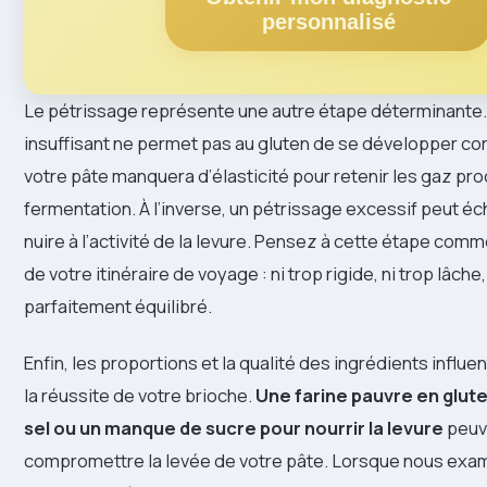
personnalisé
Le pétrissage représente une autre étape déterminante.
insuffisant ne permet pas au gluten de se développer co
votre pâte manquera d’élasticité pour retenir les gaz prod
fermentation. À l’inverse, un pétrissage excessif peut éch
nuire à l’activité de la levure. Pensez à cette étape comm
de votre itinéraire de voyage : ni trop rigide, ni trop lâche
parfaitement équilibré.
Enfin, les proportions et la qualité des ingrédients influ
la réussite de votre brioche.
Une farine pauvre en glut
sel ou un manque de sucre pour nourrir la levure
peuv
compromettre la levée de votre pâte. Lorsque nous exa