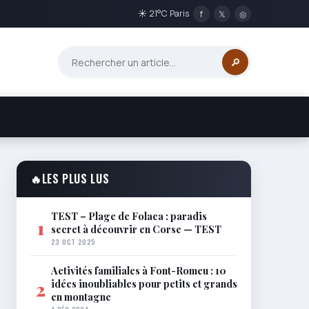
☀ 21°C Paris
f
𝕏
◎
🔎
🔥
LES PLUS LUS
TEST – Plage de Folaca : paradis
1
secret à découvrir en Corse — TEST
23 OCT 2025
Activités familiales à Font-Romeu : 10
idées inoubliables pour petits et grands
2
en montagne