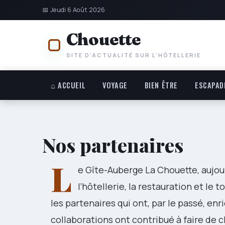
📅 Jeudi 6 Août 2026
Chouette
SITE D'ACTUALITÉ SUR L'HÔTELLERIE
⌂ ACCUEIL
VOYAGE
BIEN ÊTRE
ESCAPAD
Nos partenaires
L
e Gîte-Auberge La Chouette, aujour
l’hôtellerie, la restauration et le
les partenaires qui ont, par le passé, enr
collaborations ont contribué à faire de 