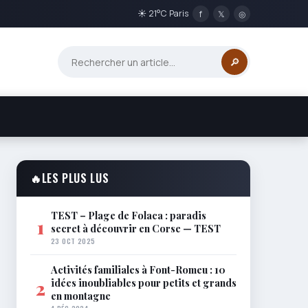
☀ 21°C Paris
f
𝕏
◎
🔎
🔥
LES PLUS LUS
TEST – Plage de Folaca : paradis
1
secret à découvrir en Corse — TEST
23 OCT 2025
Activités familiales à Font-Romeu : 10
idées inoubliables pour petits et grands
2
en montagne