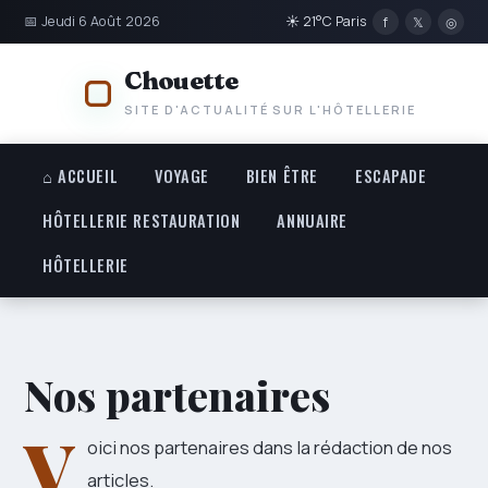
📅 Jeudi 6 Août 2026
☀ 21°C Paris
f
𝕏
◎
Chouette
SITE D'ACTUALITÉ SUR L'HÔTELLERIE
⌂ ACCUEIL
VOYAGE
BIEN ÊTRE
ESCAPADE
HÔTELLERIE RESTAURATION
ANNUAIRE
HÔTELLERIE
Nos partenaires
V
oici nos partenaires dans la rédaction de nos
articles.