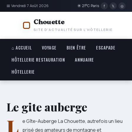
📅 Vendredi 7 Août 2026
☀ 21°C Paris
f
𝕏
◎
Chouette
SITE D'ACTUALITÉ SUR L'HÔTELLERIE
⌂ ACCUEIL
VOYAGE
BIEN ÊTRE
ESCAPADE
HÔTELLERIE RESTAURATION
ANNUAIRE
HÔTELLERIE
Le gite auberge
L
e Gîte-Auberge La Chouette, autrefois un lieu
prisé des amateurs de montagne et