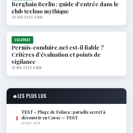
Berghain Berlin : guide d’entrée dans le
club techno mythique
24 AVR 2025
·
9 MIN
ESCAPADE
Permis-conduire.net est-il fiable ?
Critères d’évaluation et points de
vigilance
18 MAI 2026
·
4 MIN
🔥
LES PLUS LUS
TEST – Plage de Folaca : paradis secret à
1
découvrir en Corse — TEST
23 OCT 2025