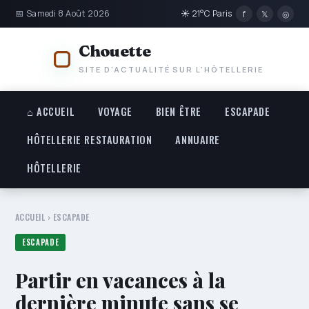
📅 Samedi 8 Août 2026
☀ 21°C Paris
f
𝕏
◎
Chouette
SITE D'ACTUALITÉ SUR L'HÔTELLERIE
⌂ ACCUEIL
VOYAGE
BIEN ÊTRE
ESCAPADE
HÔTELLERIE RESTAURATION
ANNUAIRE
HÔTELLERIE
ACCUEIL
›
ESCAPADE
ESCAPADE
Partir en vacances à la
dernière minute sans se