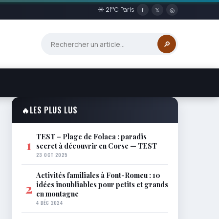
☀ 21°C Paris
f
𝕏
◎
🔎
🔥
LES PLUS LUS
TEST – Plage de Folaca : paradis
1
secret à découvrir en Corse — TEST
23 OCT 2025
Activités familiales à Font-Romeu : 10
idées inoubliables pour petits et grands
2
en montagne
4 DÉC 2024