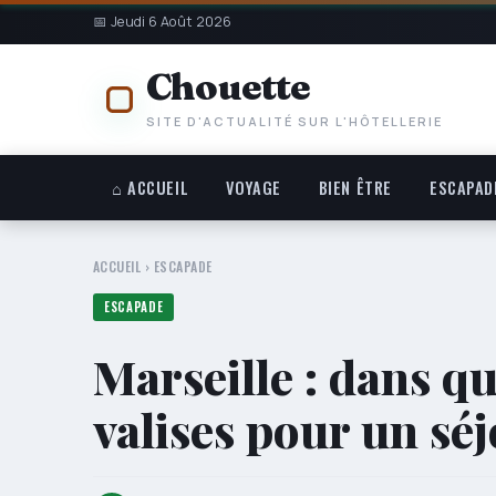
📅 Jeudi 6 Août 2026
Chouette
SITE D'ACTUALITÉ SUR L'HÔTELLERIE
⌂ ACCUEIL
VOYAGE
BIEN ÊTRE
ESCAPAD
ACCUEIL
›
ESCAPADE
ESCAPADE
Marseille : dans qu
valises pour un séj