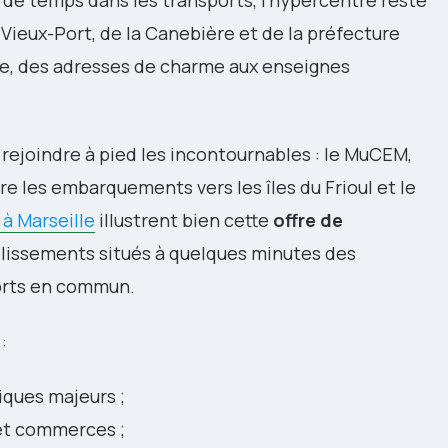
de temps dans les transports, l’hypercentre reste
u Vieux-Port, de la Canebière et de la préfecture
ée, des adresses de charme aux enseignes
rejoindre à pied les incontournables : le MuCEM,
ore les embarquements vers les îles du Frioul et le
à Marseille
illustrent bien cette
offre de
blissements situés à quelques minutes des
ports en commun.
:
iques majeurs ;
 et commerces ;