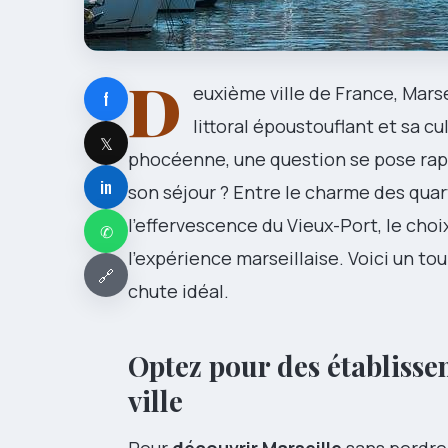
D
euxième ville de France, Mars
f
littoral époustouflant et sa cu
𝕏
phocéenne, une question se pose rap
in
son séjour ? Entre le charme des quar
l’effervescence du Vieux-Port, le ch
✆
l’expérience marseillaise. Voici un tou
🔗
chute idéal.
Optez pour des établisse
ville