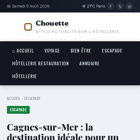
📅 Samedi 8 Août 2026
☀ 21°C Paris
f
𝕏
◎
Chouette
SITE D'ACTUALITÉ SUR L'HÔTELLERIE
⌂ ACCUEIL
VOYAGE
BIEN ÊTRE
ESCAPADE
HÔTELLERIE RESTAURATION
ANNUAIRE
HÔTELLERIE
ACCUEIL
›
ESCAPADE
ESCAPADE
Cagnes-sur-Mer : la
destination idéale pour un