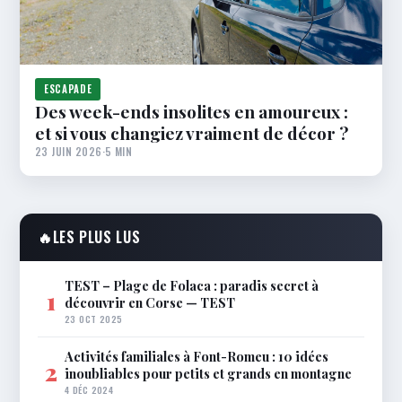
ESCAPADE
Des week-ends insolites en amoureux :
et si vous changiez vraiment de décor ?
23 JUIN 2026
·
5 MIN
🔥
LES PLUS LUS
TEST – Plage de Folaca : paradis secret à
1
découvrir en Corse — TEST
23 OCT 2025
Activités familiales à Font-Romeu : 10 idées
2
inoubliables pour petits et grands en montagne
4 DÉC 2024