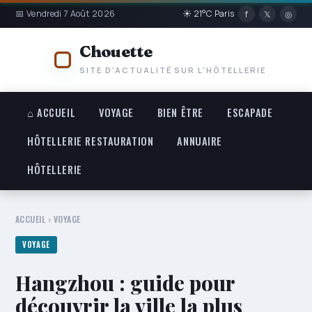
📅 Vendredi 7 Août 2026
☀ 21°C Paris
f
𝕏
◎
Chouette
SITE D'ACTUALITÉ SUR L'HÔTELLERIE
⌂ ACCUEIL
VOYAGE
BIEN ÊTRE
ESCAPADE
HÔTELLERIE RESTAURATION
ANNUAIRE
HÔTELLERIE
ACCUEIL
›
VOYAGE
VOYAGE
Hangzhou : guide pour
découvrir la ville la plus