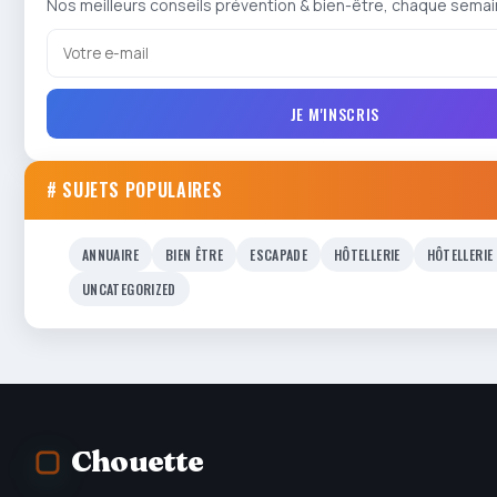
Nos meilleurs conseils prévention & bien-être, chaque semai
JE M'INSCRIS
# SUJETS POPULAIRES
ANNUAIRE
BIEN ÊTRE
ESCAPADE
HÔTELLERIE
HÔTELLERIE
UNCATEGORIZED
Chouette