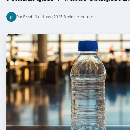
F
Par
Fred
·
10 octobre 2025
·
8 min de lecture