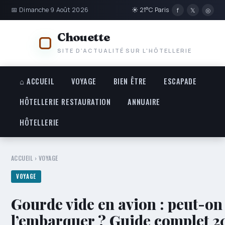
📅 Dimanche 9 Août 2026
☀ 21°C Paris
f
𝕏
◎
Chouette
SITE D'ACTUALITÉ SUR L'HÔTELLERIE
⌂ ACCUEIL
VOYAGE
BIEN ÊTRE
ESCAPADE
HÔTELLERIE RESTAURATION
ANNUAIRE
HÔTELLERIE
ACCUEIL
›
VOYAGE
VOYAGE
Gourde vide en avion : peut-on
l’embarquer ? Guide complet 2