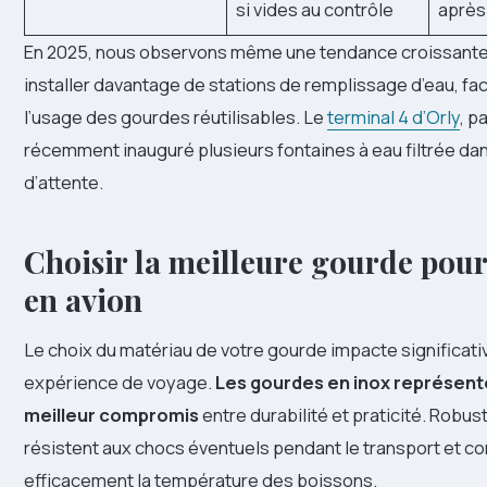
si vides au contrôle
après
En 2025, nous observons même une tendance croissante
installer davantage de stations de remplissage d’eau, faci
l’usage des gourdes réutilisables. Le
terminal 4 d’Orly
, p
récemment inauguré plusieurs fontaines à eau filtrée da
d’attente.
Choisir la meilleure gourde pou
en avion
Le choix du matériau de votre gourde impacte significat
expérience de voyage.
Les gourdes en inox représent
meilleur compromis
entre durabilité et praticité. Robust
résistent aux chocs éventuels pendant le transport et c
efficacement la température des boissons.