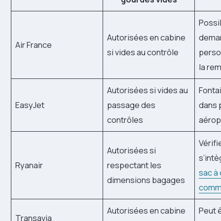
Possib
Autorisées en cabine
dema
Air France
si vides au contrôle
perso
la rem
Autorisées si vides au
Fonta
EasyJet
passage des
dans 
contrôles
aérop
Vérifi
Autorisées si
s’int
Ryanair
respectant les
sac à 
dimensions bagages
comme
Autorisées en cabine
Peut 
Transavia