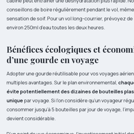
cabine peut entraîner une déshydratation plus rapide. N
conseillons de boire régulièrement pendant le vol, même
sensation de soif. Pour un vol long-courrier, prévoyez 
environ 250ml d’eau toutes les deux heures.
Bénéfices écologiques et économ
d’une gourde en voyage
Adopter une gourde réutilisable pour vos voyages aérie
multiples avantages. Sur le plan environnemental,
chaque
évite potentiellement des dizaines de bouteilles pla
unique
par voyage. Si l’on considère qu’un voyageur régu
consommer jusqu’à 5 bouteilles par jour de voyage, l’im
devient considérable.
D’un point de vue économique, l’investissement initial d