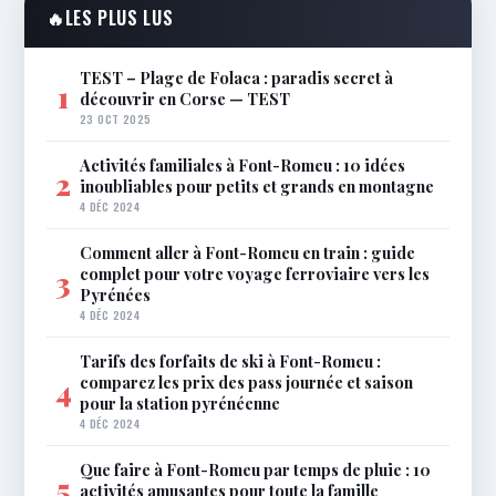
🔥
LES PLUS LUS
TEST – Plage de Folaca : paradis secret à
1
découvrir en Corse — TEST
23 OCT 2025
Activités familiales à Font-Romeu : 10 idées
2
inoubliables pour petits et grands en montagne
4 DÉC 2024
Comment aller à Font-Romeu en train : guide
complet pour votre voyage ferroviaire vers les
3
Pyrénées
4 DÉC 2024
Tarifs des forfaits de ski à Font-Romeu :
comparez les prix des pass journée et saison
4
pour la station pyrénéenne
4 DÉC 2024
Que faire à Font-Romeu par temps de pluie : 10
5
activités amusantes pour toute la famille