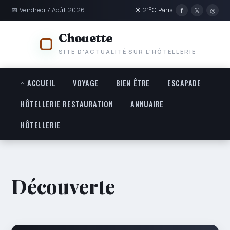
📅 Vendredi 7 Août 2026
☀ 21°C Paris
f
𝕏
◎
Chouette
SITE D'ACTUALITÉ SUR L'HÔTELLERIE
⌂ ACCUEIL
VOYAGE
BIEN ÊTRE
ESCAPADE
HÔTELLERIE RESTAURATION
ANNUAIRE
HÔTELLERIE
Découverte