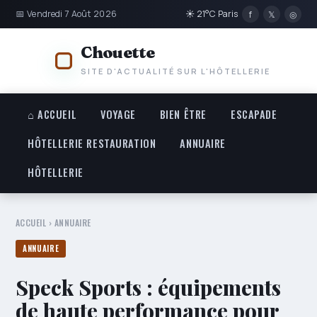
📅 Vendredi 7 Août 2026
☀ 21°C Paris
f
𝕏
◎
Chouette
SITE D'ACTUALITÉ SUR L'HÔTELLERIE
⌂ ACCUEIL
VOYAGE
BIEN ÊTRE
ESCAPADE
HÔTELLERIE RESTAURATION
ANNUAIRE
HÔTELLERIE
ACCUEIL
›
ANNUAIRE
ANNUAIRE
Speck Sports : équipements
de haute performance pour