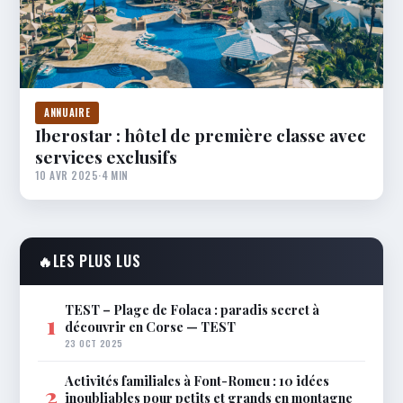
ANNUAIRE
Iberostar : hôtel de première classe avec
services exclusifs
10 AVR 2025
·
4 MIN
🔥
LES PLUS LUS
TEST – Plage de Folaca : paradis secret à
1
découvrir en Corse — TEST
23 OCT 2025
Activités familiales à Font-Romeu : 10 idées
2
inoubliables pour petits et grands en montagne