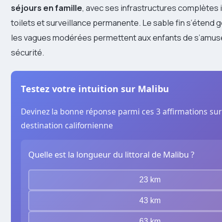
séjours en famille
, avec ses infrastructures complètes 
toilets et surveillance permanente. Le sable fin s’étend
les vagues modérées permettent aux enfants de s’amuse
sécurité.
Testez votre intuition sur Malibu
Devinez la bonne réponse parmi ces 3 affirmations sur
destination californienne
Quelle est la longueur du littoral de Malibu ?
23 km
43 km
63 km