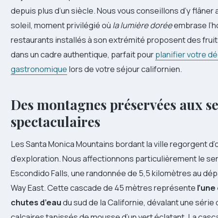
depuis plus d’un siècle. Nous vous conseillons d’y flâner
soleil, moment privilégié où
la lumière dorée
embrase l’h
restaurants installés à son extrémité proposent des fruit
dans un cadre authentique, parfait pour
planifier votre d
gastronomique
lors de votre séjour californien.
Des montagnes préservées aux se
spectaculaires
Les Santa Monica Mountains bordant la ville regorgent d
d’exploration. Nous affectionnons particulièrement le se
Escondido Falls, une randonnée de 5,5 kilomètres au dép
Way East. Cette cascade de 45 mètres représente
l’une
chutes d’eau
du sud de la Californie, dévalant une série
calcaires tapissés de mousse d’un vert éclatant. La casc