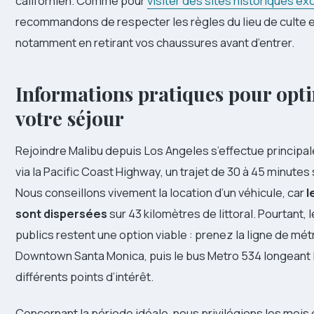
californien. Comme pour
visiter des sites historiques e
recommandons de respecter les règles du lieu de culte en
notamment en retirant vos chaussures avant d’entrer.
Informations pratiques pour opt
votre séjour
Rejoindre Malibu depuis Los Angeles s’effectue principa
via la Pacific Coast Highway, un trajet de 30 à 45 minutes s
Nous conseillons vivement la location d’un véhicule, car
l
sont dispersées
sur 43 kilomètres de littoral. Pourtant, 
publics restent une option viable : prenez la ligne de mét
Downtown Santa Monica, puis le bus Metro 534 longeant l
différents points d’intérêt.
Concernant la période idéale, nous privilégions les mois d