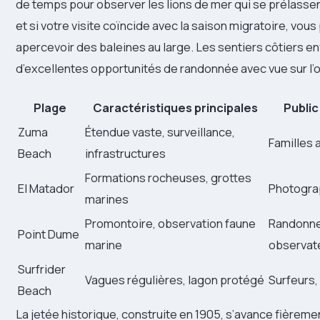
de temps pour observer les lions de mer qui se prélassen
et si votre visite coïncide avec la saison migratoire, vous
apercevoir des baleines au large. Les sentiers côtiers en
d’excellentes opportunités de randonnée avec vue sur l’
Plage
Caractéristiques principales
Publi
Zuma
Étendue vaste, surveillance,
Familles 
Beach
infrastructures
Formations rocheuses, grottes
El Matador
Photogra
marines
Promontoire, observation faune
Randonne
Point Dume
marine
observat
Surfrider
Vagues régulières, lagon protégé
Surfeurs,
Beach
La jetée historique, construite en 1905, s’avance fièreme