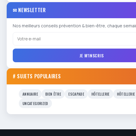
✉ NEWSLETTER
Nos meilleurs conseils prévention & bien-être, chaque semai
JE M'INSCRIS
# SUJETS POPULAIRES
ANNUAIRE
BIEN ÊTRE
ESCAPADE
HÔTELLERIE
HÔTELLERIE
UNCATEGORIZED