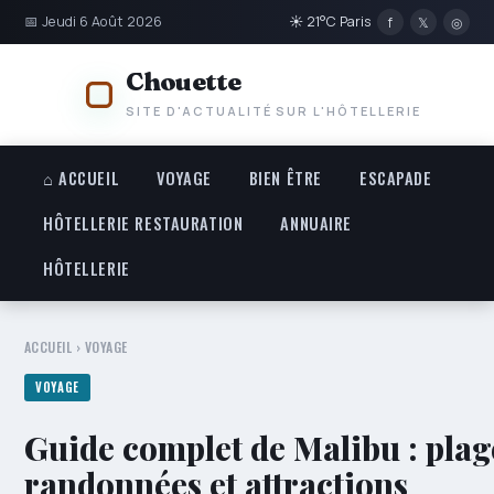
📅 Jeudi 6 Août 2026
☀ 21°C Paris
f
𝕏
◎
Chouette
SITE D'ACTUALITÉ SUR L'HÔTELLERIE
⌂ ACCUEIL
VOYAGE
BIEN ÊTRE
ESCAPADE
HÔTELLERIE RESTAURATION
ANNUAIRE
HÔTELLERIE
ACCUEIL
›
VOYAGE
VOYAGE
Guide complet de Malibu : plag
randonnées et attractions